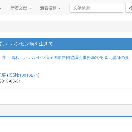
新着文献
新着投稿
い : ハンセン病を生きて
子
井上 昌和
元・ハンセン病全国原告団協議会事務局次長
森元講師の妻
紀要
(
ISSN:18816274
)
 2013-03-31