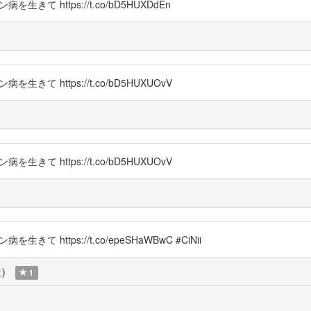
生きて https://t.co/bD5HUXDdEn
生きて https://t.co/bD5HUXUOvV
生きて https://t.co/bD5HUXUOvV
て https://t.co/epeSHaWBwC #CiNii
覧
)
1