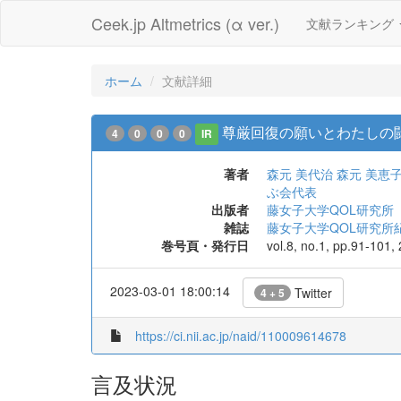
Ceek.jp Altmetrics (α ver.)
文献ランキング
ホーム
文献詳細
尊厳回復の願いとわたしの闘
4
0
0
0
IR
著者
森元 美代治
森元 美恵
ぶ会代表
出版者
藤女子大学QOL研究所
雑誌
藤女子大学QOL研究所
巻号頁・発行日
vol.8, no.1, pp.91-101,
2023-03-01 18:00:14
Twitter
4 + 5
https://ci.nii.ac.jp/naid/110009614678
言及状況