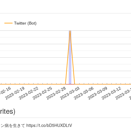
Twitter (Bot)
2023-03-09
2023-03-12
2023-03
-02-16
2
2023-02-19
2023-02-22
2023-02-25
2023-02-28
2023-03-03
2023-03-06
rites)
生きて https://t.co/bD5HUXDLtV