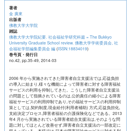
著者
金 廣來
出版者
佛教大学大学院
雑誌
佛教大学大学院紀要. 社会福祉学研究科篇 = The Bukkyo
University Graduate School review. 佛教大学学術委員会, 社
会福祉学部編集委員会 編
(
ISSN:18834019
)
巻号頁・発行日
no.42, pp.35-49, 2014-03
2006 年から実施されてきた障害者自立支援法では,応益負担
の導入に始まり,様々な機能によって障害者に対する障害福祉
サービスの利用を抑制してきた。こうした障害者自立支援法
の問題として指摘されているのは,公的責任の縮小による障害
福祉サービスの利用抑制であり,その福祉サービスの利用抑制
策としては,契約制度,現金給付(利用者補助) 方式,応益負担化,
支給決定プロセス,障害者福祉の介護保険化などである。2013
年4 月から実施されている障害者総合支援法は,そのような問
題に対してほとんど改善せず,障害者自立支援法の一部改定に
留まっている。本稿では,日本の障害福祉サービスに対する利