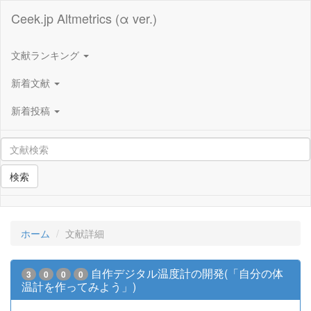
Ceek.jp Altmetrics (α ver.)
文献ランキング
新着文献
新着投稿
検索
ホーム
文献詳細
自作デジタル温度計の開発(「自分の体
3
0
0
0
温計を作ってみよう」)