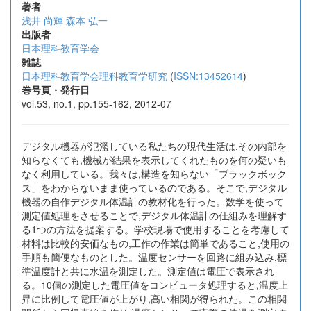
著者
浅井 尚輝
森本 弘一
出版者
日本理科教育学会
雑誌
日本理科教育学会理科教育学研究
(
ISSN:13452614
)
巻号頁・発行日
vol.53, no.1, pp.155-162, 2012-07
デジタル機器が氾濫している私たちの現代生活は,その内部を
知らなくても,機械が結果を表示してくれたものを何の疑いも
なく利用している。我々は,構造を知らない「ブラックボック
ス」をわからないまま使っているのである。そこで,デジタル
機器の自作デジタル体温計の教材化を行った。数学を使って
測定値処理をさせることで,デジタル体温計の仕組みを理解す
る1つの方法を提案する。学校現場で使用することを考慮して
材料は比較的安価なもの,工作の作業は簡単であること,使用の
手順も簡便なものとした。温度センサーを回路に組み込み,標
準温度計と共に水温を測定した。測定値は電圧で表示され
る。10個の測定した電圧値をコンピュータ処理すると,温度上
昇に比例して電圧値が上がり,高い相関が得られた。この相関