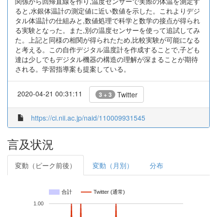
関係から回帰直線を作り,温度センサーで実際の体温を測定す
ると,水銀体温計の測定値に近い数値を示した。これよりデジ
タル体温計の仕組みと,数値処理で科学と数学の接点が得られ
る実験となった。また,別の温度センサーを使って追試してみ
た。上記と同様の相関が得られたため,比較実験が可能になる
と考える。この自作デジタル温度計を作成することで,子ども
達は少しでもデジタル機器の構造の理解が深まることが期待
される。学習指導案も提案している。
2020-04-21 00:31:11
Twitter
3 + 3
https://ci.nii.ac.jp/naid/110009931545
言及状況
変動（ピーク前後）
変動（月別）
分布
合計
Twitter (通常)
1.00