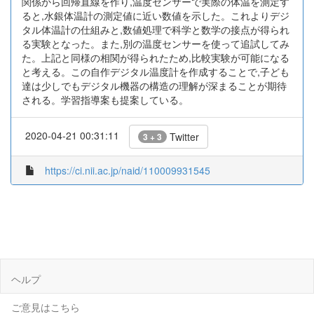
関係から回帰直線を作り,温度センサーで実際の体温を測定す
ると,水銀体温計の測定値に近い数値を示した。これよりデジ
タル体温計の仕組みと,数値処理で科学と数学の接点が得られ
る実験となった。また,別の温度センサーを使って追試してみ
た。上記と同様の相関が得られたため,比較実験が可能になる
と考える。この自作デジタル温度計を作成することで,子ども
達は少しでもデジタル機器の構造の理解が深まることが期待
される。学習指導案も提案している。
2020-04-21 00:31:11
Twitter
3 + 3
https://ci.nii.ac.jp/naid/110009931545
ヘルプ
ご意見はこちら