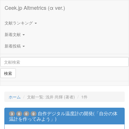
Ceek.jp Altmetrics (α ver.)
文献ランキング
新着文献
新着投稿
検索
ホーム
文献一覧: 浅井 尚輝 (著者)
1件
自作デジタル温度計の開発(「自分の体
3
0
0
0
温計を作ってみよう」)