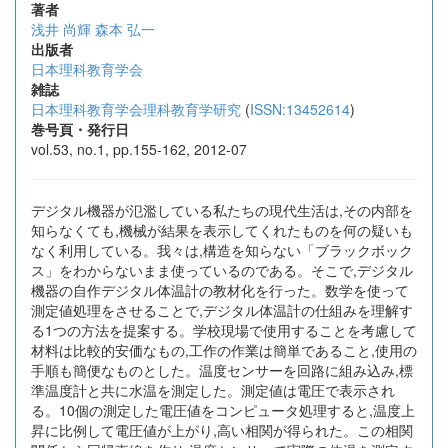
著者
浅井 尚輝
森本 弘一
出版者
日本理科教育学会
雑誌
日本理科教育学会理科教育学研究
(
ISSN:13452614
)
巻号頁・発行日
vol.53, no.1, pp.155-162, 2012-07
デジタル機器が氾濫している私たちの現代生活は,その内部を
知らなくても,機械が結果を表示してくれたものを何の疑いも
なく利用している。我々は,構造を知らない「ブラックボック
ス」をわからないまま使っているのである。そこで,デジタル
機器の自作デジタル体温計の教材化を行った。数学を使って
測定値処理をさせることで,デジタル体温計の仕組みを理解す
る1つの方法を提案する。学校現場で使用することを考慮して
材料は比較的安価なもの,工作の作業は簡単であること,使用の
手順も簡便なものとした。温度センサーを回路に組み込み,標
準温度計と共に水温を測定した。測定値は電圧で表示され
る。10個の測定した電圧値をコンピュータ処理すると,温度上
昇に比例して電圧値が上がり,高い相関が得られた。この相関