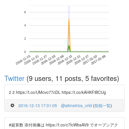
6
4
2
0
2017-01-02
2016-11-15
2016-12-03
2016-12-21
2017-01-08
2016-11-21
2016-12-09
2016-12-27
2016-11-27
2016-12-15
Twitter
(9 users, 11 posts, 5 favorites)
2 2 https://t.co/UMcvo77cDL https://t.co/kAHKFiBCUg
2016-12-13 17:01:05
@altmetrics_crtd
(
投稿一覧
)
#超算数 添付画像は https://t.co/c7fcWbsAV9 でオープンアク