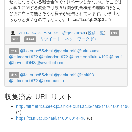
セスになっている報告全体です(1ページしかない)。そこでは
大学生に関する調査では数直線図が割合概念の理解にほとん
ど役に立って無さそうな様子が報告されています。小学生な
らもっとダメなのではないか。 https://t.co/qEXCjOFJrY
2016-12-13 15:56:42
@genkuroki
(
投稿一覧
)
9
リツイート・ネットワーク (9)
5
0.474
@taknuno55vbml
@genkuroki
@takusansu
9
@mtcedar1972
@mtcedar1972
@mamedaifuku4126
@tbs_i
@beyondDNS
@awellbottom
@taknuno55vbml
@genkuroki
@kei0931
5
@mtcedar1972
@temmusu_n
収集済み URL リスト
http://altmetrics.ceek.jp/article/ci.nii.ac.jp/naid/110010014490
(1)
https://ci.nii.ac.jp/naid/110010014490
(8)