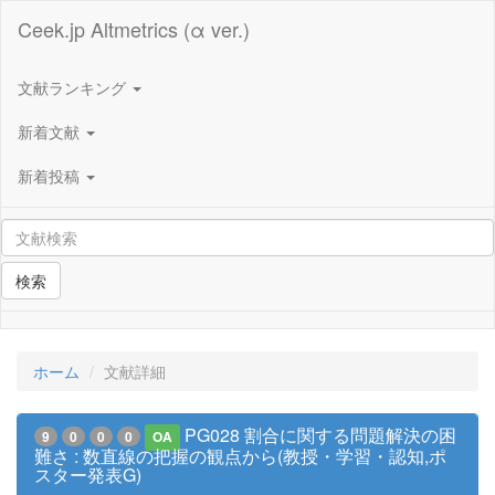
Ceek.jp Altmetrics (α ver.)
文献ランキング
新着文献
新着投稿
検索
ホーム
文献詳細
PG028 割合に関する問題解決の困
9
0
0
0
OA
難さ : 数直線の把握の観点から(教授・学習・認知,ポ
スター発表G)