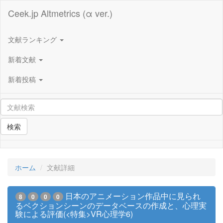
Ceek.jp Altmetrics (α ver.)
文献ランキング
新着文献
新着投稿
検索
ホーム
文献詳細
日本のアニメーション作品中に見られ
8
0
0
0
るベクションシーンのデータベースの作成と、心理実
験による評価(<特集>VR心理学6)