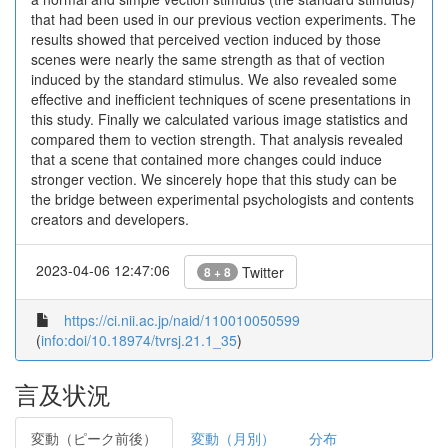
that had been used in our previous vection experiments. The
results showed that perceived vection induced by those
scenes were nearly the same strength as that of vection
induced by the standard stimulus. We also revealed some
effective and inefficient techniques of scene presentations in
this study. Finally we calculated various image statistics and
compared them to vection strength. That analysis revealed
that a scene that contained more changes could induce
stronger vection. We sincerely hope that this study can be
the bridge between experimental psychologists and contents
creators and developers.
2023-04-06 12:47:06
Twitter
8 + 8
https://ci.nii.ac.jp/naid/110010050599
(
info:doi/10.18974/tvrsj.21.1_35
)
言及状況
変動（ピーク前後）
変動（月別）
分布