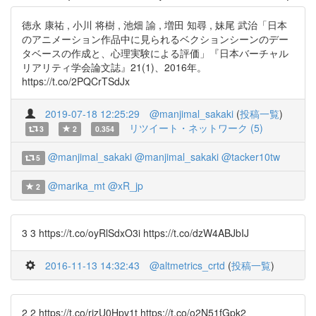
徳永 康祐 , 小川 将樹 , 池畑 諭 , 増田 知尋 , 妹尾 武治「日本
のアニメーション作品中に見られるベクションシーンのデー
タベースの作成と、心理実験による評価」『日本バーチャル
リアリティ学会論文誌』21(1)、2016年。
https://t.co/2PQCrTSdJx
2019-07-18 12:25:29
@manjimal_sakaki
(
投稿一覧
)
リツイート・ネットワーク (5)
3
2
0.354
@manjimal_sakaki
@manjimal_sakaki
@tacker10tw
5
@marika_mt
@xR_jp
2
3 3 https://t.co/oyRlSdxO3i https://t.co/dzW4ABJbIJ
2016-11-13 14:32:43
@altmetrics_crtd
(
投稿一覧
)
2 2 https://t.co/rjzU0Hpv1t https://t.co/o2N51fGpk2