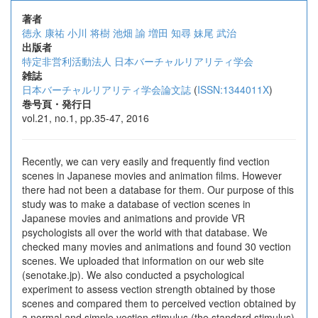
著者
徳永 康祐
小川 将樹
池畑 諭
増田 知尋
妹尾 武治
出版者
特定非営利活動法人 日本バーチャルリアリティ学会
雑誌
日本バーチャルリアリティ学会論文誌
(
ISSN:1344011X
)
巻号頁・発行日
vol.21, no.1, pp.35-47, 2016
Recently, we can very easily and frequently find vection
scenes in Japanese movies and animation films. However
there had not been a database for them. Our purpose of this
study was to make a database of vection scenes in
Japanese movies and animations and provide VR
psychologists all over the world with that database. We
checked many movies and animations and found 30 vection
scenes. We uploaded that information on our web site
(senotake.jp). We also conducted a psychological
experiment to assess vection strength obtained by those
scenes and compared them to perceived vection obtained by
a normal and simple vection stimulus (the standard stimulus)