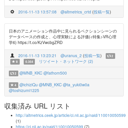
2016-11-13 13:57:08
@altmetrics_crtd
(
投稿一覧
)
日本のアニメーション作品中に見られるベクションシーンの
データベースの作成と、心理実験による評価(<特集>VR心理
学6) https://t.co/KzVwcbgZRD
2016-11-13 13:23:21
@uranus_2
(
投稿一覧
)
2
リツイート・ネットワーク (2)
8
0.354
@MNB_KKC
@fathom500
2
@ichiziQu
@MNB_KKC
@ta_yuki0w0a
4
@toshizumi1225
収集済み URL リスト
http://altmetrics.ceek.jp/article/ci.nii.ac.jp/naid/110010050599
(1)
https://ci.nii.ac.jp/naid/110010050599
(7)