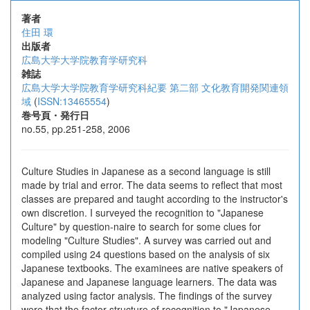
著者
住田 環
出版者
広島大学大学院教育学研究科
雑誌
広島大学大学院教育学研究科紀要 第二部 文化教育開発関連領
域
(
ISSN:13465554
)
巻号頁・発行日
no.55, pp.251-258, 2006
Culture Studies in Japanese as a second language is still
made by trial and error. The data seems to reflect that most
classes are prepared and taught according to the instructor's
own discretion. I surveyed the recognition to "Japanese
Culture" by question-naire to search for some clues for
modeling "Culture Studies". A survey was carried out and
compiled using 24 questions based on the analysis of six
Japanese textbooks. The examinees are native speakers of
Japanese and Japanese language learners. The data was
analyzed using factor analysis. The findings of the survey
were that the factor-structure of recognition to "Japanese