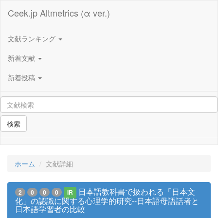
Ceek.jp Altmetrics (α ver.)
文献ランキング
新着文献
新着投稿
検索
ホーム
文献詳細
日本語教科書で扱われる「日本文
2
0
0
0
IR
化」の認識に関する心理学的研究--日本語母語話者と
日本語学習者の比較