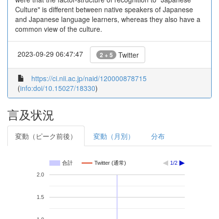
Culture" is different between native speakers of Japanese
and Japanese language learners, whereas they also have a
common view of the culture.
2023-09-29 06:47:47
Twitter
2 + 5
https://ci.nii.ac.jp/naid/120000878715
(
info:doi/10.15027/18330
)
言及状況
変動（ピーク前後）
変動（月別）
分布
合計
Twitter (通常)
1/2
2.0
1.5