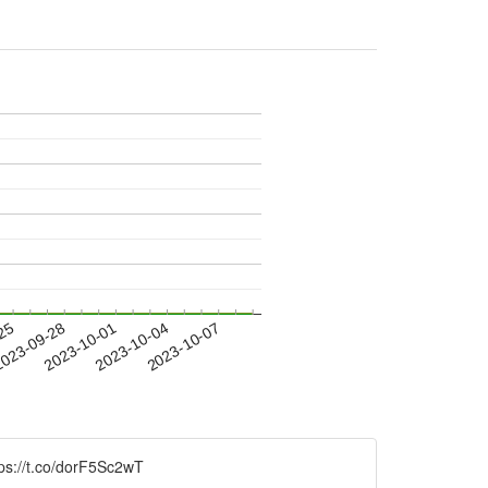
-25
023-09-28
2023-10-01
2023-10-04
2023-10-07
.co/dorF5Sc2wT