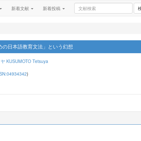
新着文献
新着投稿
めの日本語教育文法」という幻想
ツヤ
KUSUMOTO Tetsuya
SSN:04934342
)