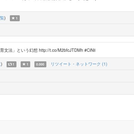
覧
)
1
いう幻想 http://t.co/M2bfcJTDMh #CiNii
覧
)
リツイート・ネットワーク (1)
1
1
0.000