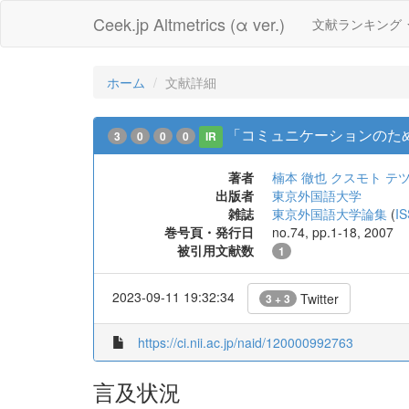
Ceek.jp Altmetrics (α ver.)
文献ランキング
ホーム
文献詳細
「コミュニケーションのた
3
0
0
0
IR
著者
楠本 徹也
クスモト テ
出版者
東京外国語大学
雑誌
東京外国語大学論集
(
I
巻号頁・発行日
no.74, pp.1-18, 2007
被引用文献数
1
2023-09-11 19:32:34
Twitter
3 + 3
https://ci.nii.ac.jp/naid/120000992763
言及状況