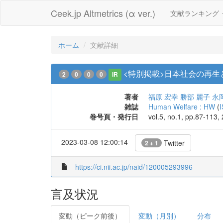
Ceek.jp Altmetrics (α ver.)
文献ランキング
ホーム
文献詳細
<特別掲載>日本社会の再生
2
0
0
0
IR
著者
福原 宏幸
勝部 麗子
永
雑誌
Human Welfare : HW
(
巻号頁・発行日
vol.5, no.1, pp.87-113,
2023-03-08 12:00:14
Twitter
2 + 1
https://ci.nii.ac.jp/naid/120005293996
言及状況
変動（ピーク前後）
変動（月別）
分布