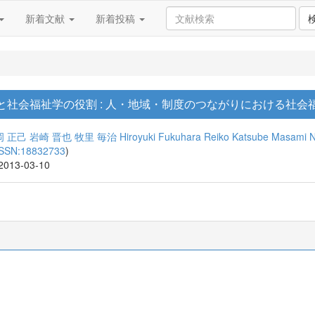
新着文献
新着投稿
と社会福祉学の役割 : 人・地域・制度のつながりにおける社会
岡 正己
岩崎 晋也
牧里 毎治
Hiroyuki Fukuhara
Reiko Katsube
Masami 
ISSN:18832733
)
 2013-03-10