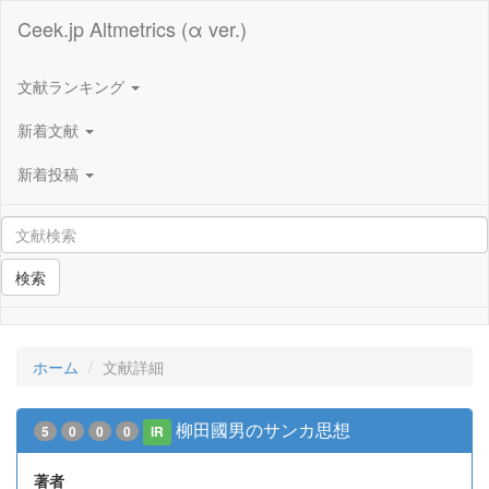
Ceek.jp Altmetrics (α ver.)
文献ランキング
新着文献
新着投稿
検索
ホーム
文献詳細
柳田國男のサンカ思想
5
0
0
0
IR
著者