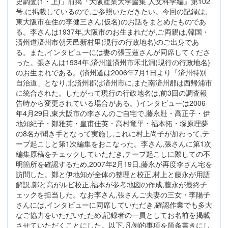
史調査(1・上)」前掲『大阪産業大学論集 人文科学編』第102
号,に掲載しているので,ご参照いただきたい。今回の記録は,
東大阪市在住の李健三さん(仮名)のお話をまとめたものであ
る。李さんは1937年,大阪市のお生まれだが,ご両親は,韓国・
済州道済州市朝天邑新村里(現行の行政地名)のご出身であ
る。また,インタビューには妻の張玉蓮さんが同席してくださ
った。張さんは1934年,済州道済州市禾北洞(現行の行政地名)
のお生まれである。(済州道は2006年7月1日より「済州特別
自治道」となり,北済州郡は済州市に,また南済州郡は西帰浦市
に統合された。したがって現行の行政地名は,前3回の調査報
告時から変更されている場合がある。)インタビューは2006
年4月29日,東大阪市の李さんのご自宅で,藤永壯・高正子・伊
地知紀子・鄭雅英・皇甫佳英・高村竜平・福本拓・塚原理夢
の8名が聞き手となって実施し,これに村上尚子が加わって,テ
ープ起こしと第1次編集をおこなった。李さん,張さんに第1次
編集原稿をチェックしていただき,テープ起こしに際しての不
明箇所を確認するため,2007年2月19日,藤永が再度李さん宅を
訪問した。鄭と伊地知が全体の整理と校正,村上と藤永が用語
解説,鄭と高がルビ校正,福本が参考地図の作成,藤永が最終チ
ェックを担当した。なお李さん,張さんご夫妻の三女・李陽子
さんには,インタビューに同席していただき,確認作業でも多大
なご協力をいただいたため,記録者の一員としてお名前を掲載
させていただくことにした。以下,凡例的事項を箇条書きにし