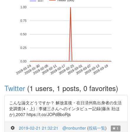
合計
Twitter (Bot)
1.00
0.75
0.50
0.25
0.00
2019-03-13
2019-01-24
2019-02-11
2019-03-01
2019-03-19
2019-01-30
2019-02-17
2019-03-07
2019-02-05
2019-02-23
Twitter
(1 users, 1 posts, 0 favorites)
こんな論文どうですか？ 解放直後・在日済州島出身者の生活
史調査(4・上) : 李健三さんへのインタビュー記録(藤永 壯ほ
か),2007 https://t.co/JOPdBboRjs
2019-02-21 21:32:21
@ronbuntter
(
投稿一覧
)
1