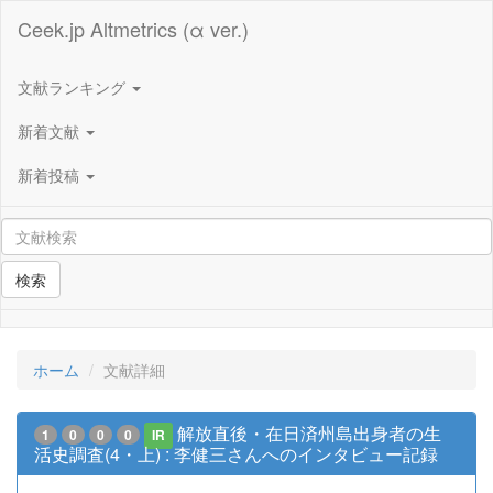
Ceek.jp Altmetrics (α ver.)
文献ランキング
新着文献
新着投稿
検索
ホーム
文献詳細
解放直後・在日済州島出身者の生
1
0
0
0
IR
活史調査(4・上) : 李健三さんへのインタビュー記録