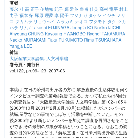
著者
藤永 壯
高 正子
伊地知 紀子
鄭 雅英
皇甫 佳英
高村 竜平
村上
尚子
福本 拓
塚原 理夢
李 陽子
フジナガ タケシ
イジチ ノリ
コ
タカムラ リョウヘイ
ムラカミ ナオコ
フクモト タク
ツカ
ハラ リム /
Takeshi FUJINAGA
Jeongja KO
Noriko IJICHI
Ahyoung CHUNG
Kayoung HWANGBO
Ryohei TAKAMURA
Naoko MURAKAMI
Taku FUKUMOTO
Rimu TSUKAHARA
Yangja LEE
雑誌
大阪産業大学論集. 人文科学編
巻号頁・発行日
vol.122, pp.99-123, 2007-06
本稿は,在日の済州島出身者の方に,解放直後の生活体験を伺う
インタビュー調査の第4回報告である。かつて私たちは3回分
の調査報告を『大阪産業大学論集 人文科学編』第102~105号
(2000年10月,2001年2月,6月,10月)に掲載したが,メンバーの
就職,留学などの事情でしばらく活動を中断していた。その
後,2005年より新しいメンバーを加えて調査を再開させること
ができ,その最初の成果が本稿ということになる。なおこの調
査の目的や方法などは,「解放直後・在日済州島出身者の生活