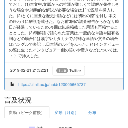
ておく。(1)本文中,文脈からの推測が難しくて誤解が発生しそ
うな場合や,補助的な解説が必要な場合は,[ ]で説明を挿入し
た。(2)とくに重要な歴史用語などには初出の際*を付し,本文
の終わりに解説を載せた。なお前3回の調査報告からかなり時
日が経過しているため,今回は以前掲載した用語も再掲するこ
ととした。(3)朝鮮語で語られた言葉は,一般的な単語や固有名
詞などの場合には漢字やカタカナで,特殊な単語や文章の場合
はハングルで表記し,日本語のルビをふった。(4)インタビュー
の際に生じたインタビュアー側の笑いや驚きなどについては,
〈 〉で挿入した。
2019-02-21 21:32:21
Twitter
1 + 0
https://ci.nii.ac.jp/naid/120005665737
言及状況
変動（ピーク前後）
変動（月別）
分布