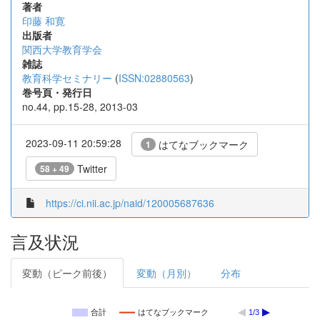
著者
印藤 和寛
出版者
関西大学教育学会
雑誌
教育科学セミナリー
(
ISSN:02880563
)
巻号頁・発行日
no.44, pp.15-28, 2013-03
2023-09-11 20:59:28
はてなブックマーク
1
Twitter
58 + 49
https://ci.nii.ac.jp/naid/120005687636
言及状況
変動（ピーク前後）
変動（月別）
分布
合計
はてなブックマーク
1/3