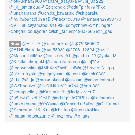
@pukuchan2660
@ahare_asayaka
@uni_uni222
@_dj_ambitious
@Epicronoid
@qduFpihfo79PFkk
@unahamana
@uchida_kawasaki
@shiparaku
@n5Hwb6nzdIU9e4D
@nakano0316
@tamasen29933770
@VFT86
@yamaboushi0930
@myzhmw
@YinJingren
@ongakudousyoten
@ichi_fan
@p19607565
@n_gas
@RD_TS
@damenekoz
@QC30660590
44
@PTNLSMdada
@cao58020
@2703_12824
@azulli
@MasamichiMoz
@moscow_91
@paphio123
@yuka_i2
@KristianoMagaki
@simanekomama
@cmj70w
@togoyoshida
@fMbXzN7pwE1mIWq
@Raven_6_trpg
@citrus_kyoto
@golgojyusan
@fnbc1
@choki0623
@Liu_7x31ju
@makotokasai
@ssicbm
@celanrimbaud
@WShouhizei
@FcQtH9UrVDIsGNJ
@haru326
@jemappellety
@KazumichiH
@lady_green7
@n5Hwb6nzdIU9e4D
@qduFpihfo79PFkk
@shiparaku
@unahamana
@YnYasuo
@ConcertinBMino
@OniTama1
@Sabreaux_HS_Kim
@ichi_fan
@kunastrokius
@matsumotosuzume
@myzhmw
@n_gas