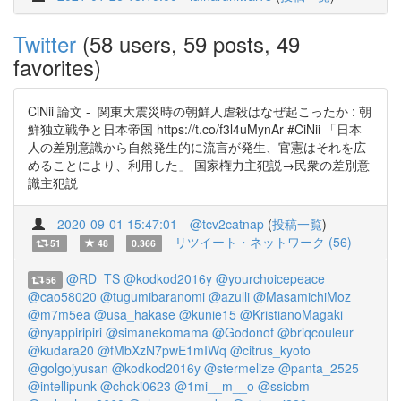
Twitter
(58 users, 59 posts, 49
favorites)
CiNii 論文 - 関東大震災時の朝鮮人虐殺はなぜ起こったか : 朝
鮮独立戦争と日本帝国 https://t.co/f3l4uMynAr #CiNii 「日本
人の差別意識から自然発生的に流言が発生、官憲はそれを広
めることにより、利用した」 国家権力主犯説→民衆の差別意
識主犯説
2020-09-01 15:47:01
@tcv2catnap
(
投稿一覧
)
リツイート・ネットワーク (56)
51
48
0.366
@RD_TS
@kodkod2016y
@yourchoicepeace
56
@cao58020
@tugumibaranomi
@azulli
@MasamichiMoz
@m7m5ea
@usa_hakase
@kunie15
@KristianoMagaki
@nyappiripiri
@simanekomama
@Godonof
@briqcouleur
@kudara20
@fMbXzN7pwE1mIWq
@citrus_kyoto
@golgojyusan
@kodkod2016y
@stermelize
@panta_2525
@intellipunk
@choki0623
@1mi__m__o
@ssicbm