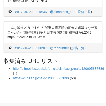
1 1 https://t.co/8vHfY0N1l4
2017-04-20 06:18:36
@altmetrics_crtd
(
投稿一覧
)
こんな論文どうですか？ 関東大震災時の朝鮮人虐殺はなぜ起
こったか : 朝鮮独立戦争と日本帝国(印藤 和寛ほか),2013
https://t.co/Qel8D0HWnM
2017-04-20 05:00:07
@ronbuntter
(
投稿一覧
)
収集済み URL リスト
http://altmetrics.ceek.jp/article/ci.nii.ac.jp/naid/120005687636
(1)
https://ci.nii.ac.jp/naid/120005687636
(58)