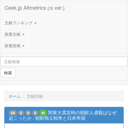
Ceek.jp Altmetrics (α ver.)
文献ランキング
新着文献
新着投稿
検索
ホーム
文献詳細
関東大震災時の朝鮮人虐殺はなぜ
59
0
0
0
IR
起こったか : 朝鮮独立戦争と日本帝国