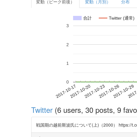
変動（ピーク前後）
変動（月別）
分布
合計
Twitter (通常)
3
2
1
0
2017-10-23
2017-10-26
2017-10-29
2017
2017-10-17
2017-10-20
Twitter
(6 users, 30 posts, 9 favo
戦国期の越前斯波氏について(上)（2000） https://t.co/ynZ