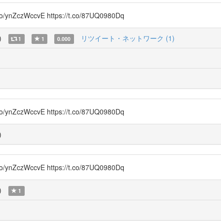
czWccvE https://t.co/87UQ0980Dq
)
リツイート・ネットワーク (1)
1
1
0.000
czWccvE https://t.co/87UQ0980Dq
)
czWccvE https://t.co/87UQ0980Dq
)
1