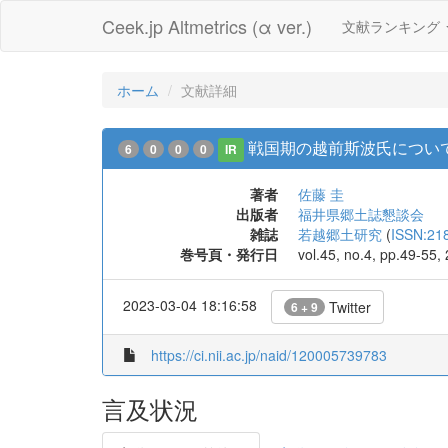
Ceek.jp Altmetrics (α ver.)
文献ランキング
ホーム
文献詳細
戦国期の越前斯波氏について
6
0
0
0
IR
著者
佐藤 圭
出版者
福井県郷土誌懇談会
雑誌
若越郷土研究
(
ISSN:21
巻号頁・発行日
vol.45, no.4, pp.49-55,
2023-03-04 18:16:58
Twitter
6 + 9
https://ci.nii.ac.jp/naid/120005739783
言及状況