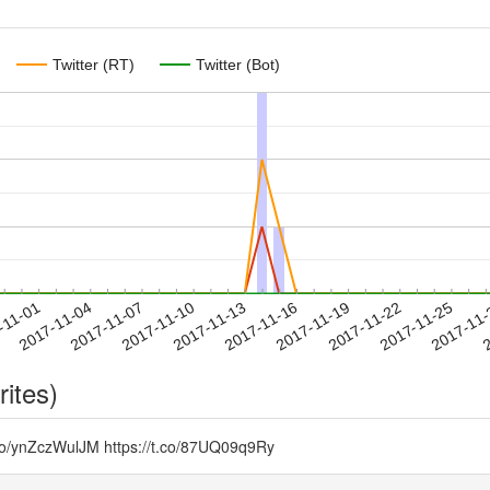
Twitter (RT)
Twitter (Bot)
2017-11-22
2017-11-25
2017-11
-11-01
2
2017-11-04
2017-11-07
2017-11-10
2017-11-13
2017-11-16
2017-11-19
rites)
czWulJM https://t.co/87UQ09q9Ry