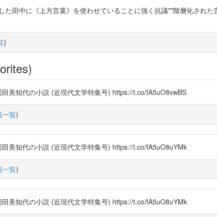
した田中に《上方言葉》を使わせていることに強く抗議""階層化され
覧
)
orites)
小説 (近現代文学特集号) https://t.co/fA5uO8vwBS
稿一覧
)
小説 (近現代文学特集号) https://t.co/fA5uO8uYMk
稿一覧
)
小説 (近現代文学特集号) https://t.co/fA5uO8uYMk