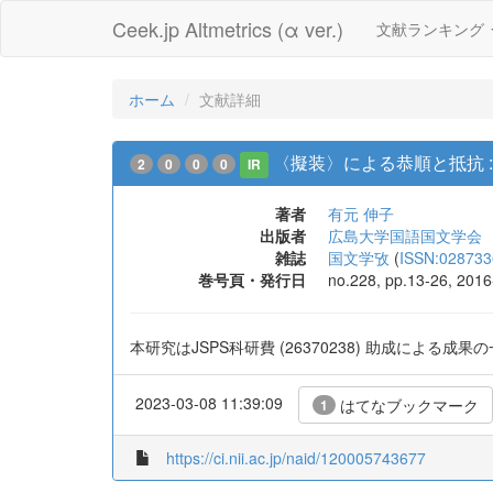
Ceek.jp Altmetrics (α ver.)
文献ランキング
ホーム
文献詳細
〈擬装〉による恭順と抵抗 
2
0
0
0
IR
著者
有元 伸子
出版者
広島大学国語国文学会
雑誌
国文学攷
(
ISSN:028733
巻号頁・発行日
no.228, pp.13-26, 2016
本研究はJSPS科研費 (26370238) 助成による成
2023-03-08 11:39:09
はてなブックマーク
1
https://ci.nii.ac.jp/naid/120005743677