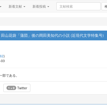
新着文献
新着投稿
: 田山花袋「蒲団」後の岡田美知代の小説 (近現代文学特集号)
62
)
-03
果の一部である。
Twitter
1 + 0