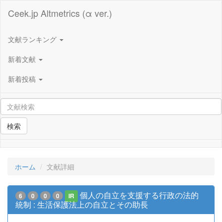
Ceek.jp Altmetrics (α ver.)
文献ランキング
新着文献
新着投稿
検索
ホーム
文献詳細
個人の自立を支援する行政の法的
6
0
0
0
IR
統制 : 生活保護法上の自立とその助長