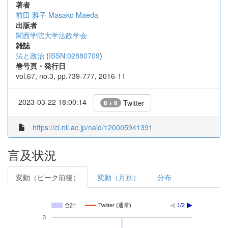
著者
前田 雅子
Masako Maeda
出版者
関西学院大学法政学会
雑誌
法と政治
(
ISSN:02880709
)
巻号頁・発行日
vol.67, no.3, pp.739-777, 2016-11
2023-03-22 18:00:14
Twitter
6 + 6
https://ci.nii.ac.jp/naid/120005941391
言及状況
変動（ピーク前後）
変動（月別）
分布
合計
Twitter (通常)
1/2
3