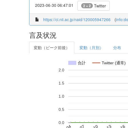
2023-06-30 06:47:01
Twitter
2 + 2
https://ci.nii.ac.jp/naid/120005947266
(
info:d
言及状況
変動（ピーク前後）
変動（月別）
分布
合計
Twitter (通常)
2.0
1.5
1.0
0.5
0.0