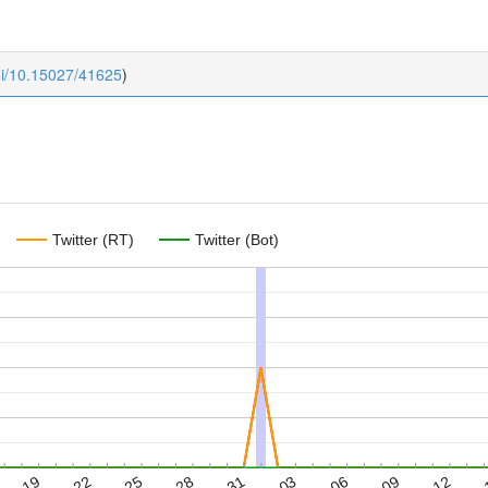
oi/10.15027/41625
)
Twitter (RT)
Twitter (Bot)