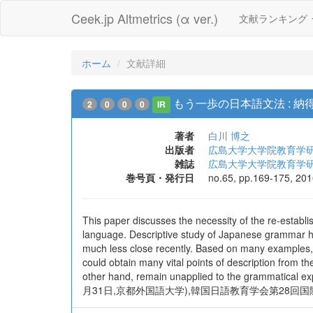
Ceek.jp Altmetrics (α ver.)
文献ランキング
ホーム
文献詳細
もう一歩の日本語文法 : 
2
0
0
0
IR
著者
白川 博之
出版者
広島大学大学院教育学
雑誌
広島大学大学院教育学研
巻号頁・発行日
no.65, pp.169-175, 20
This paper discusses the necessity of the re-estab
language. Descriptive study of Japanese grammar h
much less close recently. Based on many examples, w
could obtain many vital points of description from t
other hand, remain unapplied to the gra
月31日,京都外国語大学),韓国日語教育学会第28回