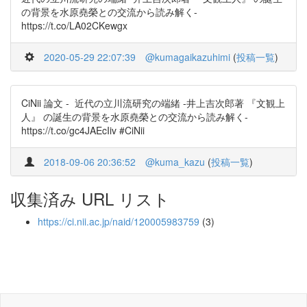
の背景を水原堯榮との交流から読み解く-
https://t.co/LA02CKewgx
2020-05-29 22:07:39
@kumagaikazuhimi
(
投稿一覧
)
CiNii 論文 - 近代の立川流研究の端緒 -井上吉次郎著 『文観上
人』 の誕生の背景を水原堯榮との交流から読み解く-
https://t.co/gc4JAEcIiv #CiNii
2018-09-06 20:36:52
@kuma_kazu
(
投稿一覧
)
収集済み URL リスト
https://ci.nii.ac.jp/naid/120005983759
(3)