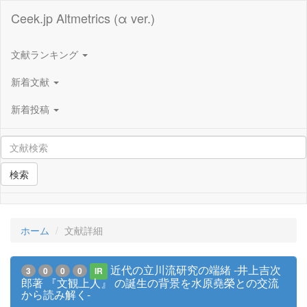
Ceek.jp Altmetrics (α ver.)
文献ランキング
新着文献
新着投稿
検索
ホーム
文献詳細
近代の立川流研究の端緒 -井上吉次
3
0
0
0
IR
郎著 『文観上人』 の誕生の背景を水原堯榮との交流
から読み解く-