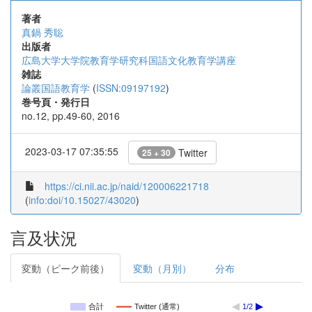
著者
真鍋 秀聡
出版者
広島大学大学院教育学研究科国語文化教育学講座
雑誌
論叢国語教育学
(
ISSN:09197192
)
巻号頁・発行日
no.12, pp.49-60, 2016
2023-03-17 07:35:55
Twitter
25 + 30
https://ci.nii.ac.jp/naid/120006221718
(
info:doi/10.15027/43020
)
言及状況
変動（ピーク前後）
変動（月別）
分布
合計
Twitter (通常)
1/2