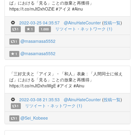
ば」における「見る」ことの放棄と再獲得」
https://t.co/mJtDxhOZiE #アイヌ #Ainu
2022-03-25 04:35:57
@AinuHateCounter
(
投稿一覧
)
リツイート・ネットワーク (1)
1
1
1.000
@masamasa5552
1
@masamasa5552
1
「三好文夫と「アイヌ」・「和人」表象 : 「人間同士に候え
ば」における「見る」ことの放棄と再獲得」
https://t.co/mJtDxhxWgE #アイヌ #Ainu
2022-03-08 21:35:53
@AinuHateCounter
(
投稿一覧
)
リツイート・ネットワーク (1)
1
@Sei_Kobeee
1