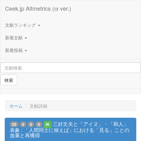
Ceek.jp Altmetrics (α ver.)
文献ランキング
新着文献
新着投稿
検索
ホーム
文献詳細
三好文夫と「アイヌ」・「和人」
25
0
0
0
IR
表象 : 「人間同士に候えば」における「見る」ことの
放棄と再獲得