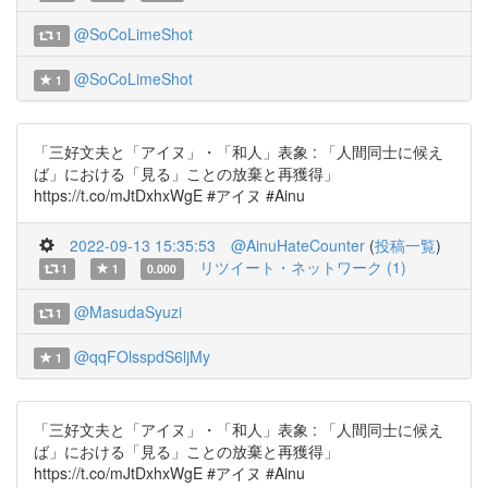
@SoCoLimeShot
1
@SoCoLimeShot
1
「三好文夫と「アイヌ」・「和人」表象 : 「人間同士に候え
ば」における「見る」ことの放棄と再獲得」
https://t.co/mJtDxhxWgE #アイヌ #Ainu
2022-09-13 15:35:53
@AinuHateCounter
(
投稿一覧
)
リツイート・ネットワーク (1)
1
1
0.000
@MasudaSyuzi
1
@qqFOlsspdS6ljMy
1
「三好文夫と「アイヌ」・「和人」表象 : 「人間同士に候え
ば」における「見る」ことの放棄と再獲得」
https://t.co/mJtDxhxWgE #アイヌ #Ainu