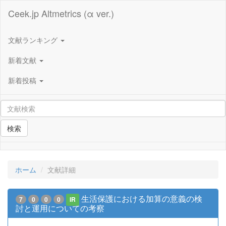
Ceek.jp Altmetrics (α ver.)
文献ランキング
新着文献
新着投稿
検索
ホーム
文献詳細
生活保護における加算の意義の検
7
0
0
0
IR
討と運用についての考察