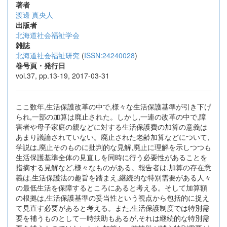
著者
渡邊 真央人
出版者
北海道社会福祉学会
雑誌
北海道社会福祉研究
(
ISSN:24240028
)
巻号頁・発行日
vol.37, pp.13-19, 2017-03-31
ここ数年,生活保護改革の中で,様々な生活保護基準が引き下げ
られ,一部の加算は廃止された。しかし,一連の改革の中で,障
害者や母子家庭の親などに対する生活保護費の加算の意義は
あまり議論されていない。廃止された老齢加算などについて,
学説は,廃止そのものに批判的な見解,廃止に理解を示しつつも
生活保護基準全体の見直しを同時に行う必要性があることを
指摘する見解など,様々なものがある。報告者は,加算の存在意
義は,生活保護法の趣旨を踏まえ,継続的な特別需要がある人々
の最低生活を保障するところにあると考える。そして加算額
の根拠は,生活保護基準の妥当性という視点から包括的に捉え
て見直す必要があると考える。また,生活保護制度では特別需
要を補うものとして一時扶助もあるが,それは継続的な特別需