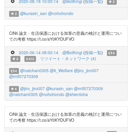
2020-08-18 10:00:14
@BotKmgi
(
投稿一覧
)
2
@kurasin_san
@nohohondo
2
CiNii 論文 - 生活保護における加算の意義の検討と運用につい
ての考察 https://t.co/aY0KYDUFVO
2020-06-14 08:00:14
@BotKmgi
(
投稿一覧
)
4
リツイート・ネットワーク (4)
6
0.612
@natchan0305
@ti_Welfare
@jiro_jiro007
4
@mtf07270309
@jiro_jiro007
@kurasin_san
@mtf07270309
6
@natchan0305
@nohohondo
@shientoha
CiNii 論文 - 生活保護における加算の意義の検討と運用につい
ての考察 https://t.co/aY0KYDUFVO