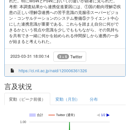
れた。特にMSWとPSWにおいての違いが顕著に見られた。
考察: 本調査結果から連携促進要因には、①国の動向理解②疾
患の正しい理解③連携への苦手意識の克服④スーパービジョ
ン・コンサルテーションのシステム整備⑤クライエント中心
にした連携意識が重要である。これらを踏まえ自分に何がで
きるかという視点や意識を少しでももちながら、その気持ち
を共有でき一緒に何かを始められる仲間探しから連携の一歩
が始まると考えられた。
2023-03-31 18:00:14
Twitter
3 + 5
https://ci.nii.ac.jp/naid/120006361326
言及状況
変動（ピーク前後）
変動（月別）
分布
合計
Twitter (通常)
1/2
1.00