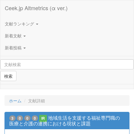
Ceek.jp Altmetrics (α ver.)
文献ランキング
新着文献
新着投稿
検索
ホーム
文献詳細
地域生活を支援する福祉専門職の
3
0
0
0
IR
医療と介護の連携における現状と課題