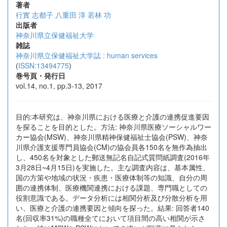
著者
行實 志都子
八重田 淳
若林 功
出版者
神奈川県立保健福祉大学
雑誌
神奈川県立保健福祉大学誌 : human services
(
ISSN:13494775
)
巻号頁・発行日
vol.14, no.1, pp.3-13, 2017
目的:本研究は、神奈川県における医療と介護の連携促進要因
を探ることを目的とした。方法: 神奈川県医療ソーシャルワー
カー協会(MSW)、神奈川県精神保健福祉士協会(PSW)、神奈
川県介護支援専門員協会(CM)の協会員各150名を無作為抽出
し、450名を対象とした郵送無記名自記式質問紙調査(2016年
3月28日~4月15日)を実施した。主な調査内容は、基本属性、
国の方策や地域の状況・疾患・医療体制等の知識、自分の周
囲の連携体制、医療機関連携における課題、専門職としての
役割意識である。データ分析には相関分析及び分散分析を用
い、医療と介護の連携要因と傾向を探った。結果: 回答者140
名(回収率31%)の職種全てにおいて項目間の高い相関が示さ