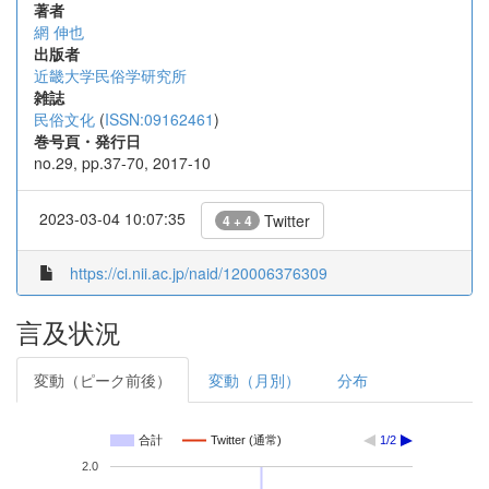
著者
網 伸也
出版者
近畿大学民俗学研究所
雑誌
民俗文化
(
ISSN:09162461
)
巻号頁・発行日
no.29, pp.37-70, 2017-10
2023-03-04 10:07:35
Twitter
4 + 4
https://ci.nii.ac.jp/naid/120006376309
言及状況
変動（ピーク前後）
変動（月別）
分布
合計
Twitter (通常)
1/2
2.0