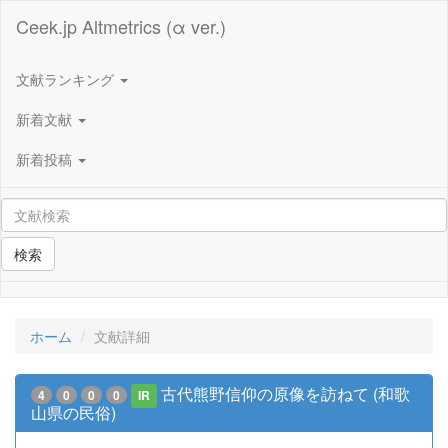
Ceek.jp Altmetrics (α ver.)
文献ランキング
新着文献
新着投稿
検索
ホーム
文献詳細
古代熊野信仰の原像を訪ねて (和歌
4
0
0
0
IR
山県の民俗)