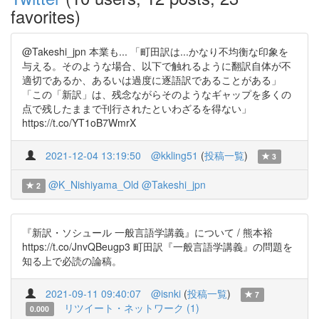
favorites)
@Takeshi_jpn 本業も... 「町田訳は...かなり不均衡な印象を
与える。そのような場合、以下で触れるように翻訳自体が不
適切であるか、あるいは過度に逐語訳であることがある」
「この「新訳」は、残念ながらそのようなギャップを多くの
点で残したままで刊行されたといわざるを得ない」
https://t.co/YT1oB7WmrX
2021-12-04 13:19:50
@kkling51
(
投稿一覧
)
3
@K_Nishiyama_Old
@Takeshi_jpn
2
『新訳・ソシュール 一般言語学講義』について / 熊本裕
https://t.co/JnvQBeugp3 町田訳『一般言語学講義』の問題を
知る上で必読の論稿。
2021-09-11 09:40:07
@isnki
(
投稿一覧
)
7
リツイート・ネットワーク (1)
0.000