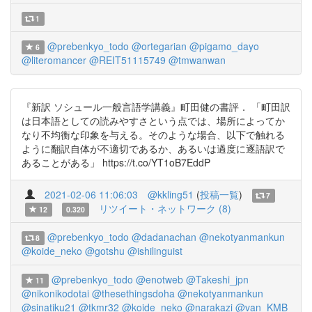
1
@prebenkyo_todo
@ortegarian
@pigamo_dayo
6
@literomancer
@REIT51115749
@tmwanwan
『新訳 ソシュール一般言語学講義』町田健の書評． 「町田訳
は日本語としての読みやすさという点では、場所によってか
なり不均衡な印象を与える。そのような場合、以下で触れる
ように翻訳自体が不適切であるか、あるいは過度に逐語訳で
あることがある」 https://t.co/YT1oB7EddP
2021-02-06 11:06:03
@kkling51
(
投稿一覧
)
7
リツイート・ネットワーク (8)
12
0.320
@prebenkyo_todo
@dadanachan
@nekotyanmankun
8
@koide_neko
@gotshu
@ishilinguist
@prebenkyo_todo
@enotweb
@Takeshi_jpn
11
@nikonikodotai
@thesethingsdoha
@nekotyanmankun
@sinatiku21
@tkmr32
@koide_neko
@narakazi
@van_KMB