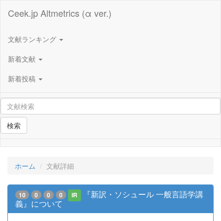
Ceek.jp Altmetrics (α ver.)
文献ランキング
新着文献
新着投稿
検索
ホーム
文献詳細
『新訳・ソシュール 一般言語学講
10
0
0
0
IR
義』について