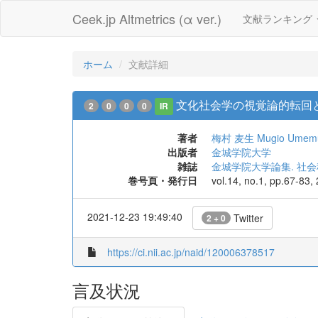
Ceek.jp Altmetrics (α ver.)
文献ランキング
ホーム
文献詳細
文化社会学の視覚論的転回と
2
0
0
0
IR
著者
梅村 麦生
Mugio Umem
出版者
金城学院大学
雑誌
金城学院大学論集. 社
巻号頁・発行日
vol.14, no.1, pp.67-83,
2021-12-23 19:49:40
Twitter
2 + 0
https://ci.nii.ac.jp/naid/120006378517
言及状況