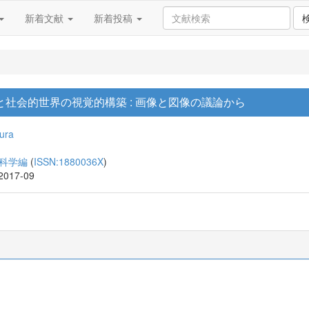
新着文献
新着投稿
社会的世界の視覚的構築 : 画像と図像の議論から
ura
会科学編
(
ISSN:1880036X
)
 2017-09