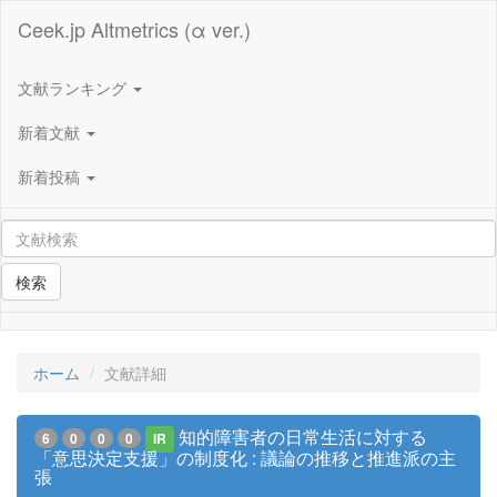
Ceek.jp Altmetrics (α ver.)
文献ランキング
新着文献
新着投稿
検索
ホーム
文献詳細
知的障害者の日常生活に対する
6
0
0
0
IR
「意思決定支援」の制度化 : 議論の推移と推進派の主
張