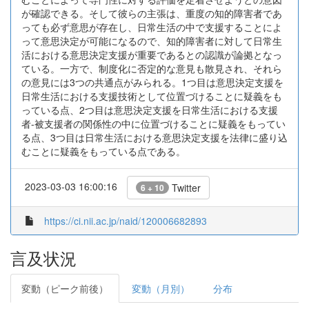
が確認できる。そして彼らの主張は、重度の知的障害者であ
っても必ず意思が存在し、日常生活の中で支援することによ
って意思決定が可能になるので、知的障害者に対して日常生
活における意思決定支援が重要であるとの認識が論拠となっ
ている。一方で、制度化に否定的な意見も散見され、それら
の意見には3つの共通点がみられる。1つ目は意思決定支援を
日常生活における支援技術として位置づけることに疑義をも
っている点、2つ目は意思決定支援を日常生活における支援
者-被支援者の関係性の中に位置づけることに疑義をもってい
る点、3つ目は日常生活における意思決定支援を法律に盛り込
むことに疑義をもっている点である。
2023-03-03 16:00:16
Twitter
6 + 10
https://ci.nii.ac.jp/naid/120006682893
言及状況
変動（ピーク前後）
変動（月別）
分布