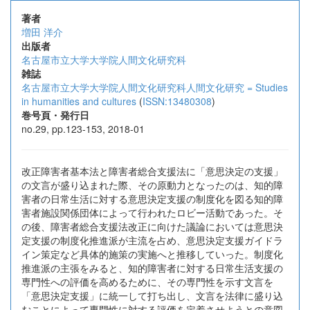
著者
増田 洋介
出版者
名古屋市立大学大学院人間文化研究科
雑誌
名古屋市立大学大学院人間文化研究科人間文化研究 = Studies
in humanities and cultures
(
ISSN:13480308
)
巻号頁・発行日
no.29, pp.123-153, 2018-01
改正障害者基本法と障害者総合支援法に「意思決定の支援」
の文言が盛り込まれた際、その原動力となったのは、知的障
害者の日常生活に対する意思決定支援の制度化を図る知的障
害者施設関係団体によって行われたロビー活動であった。そ
の後、障害者総合支援法改正に向けた議論においては意思決
定支援の制度化推進派が主流を占め、意思決定支援ガイドラ
イン策定など具体的施策の実施へと推移していった。制度化
推進派の主張をみると、知的障害者に対する日常生活支援の
専門性への評価を高めるために、その専門性を示す文言を
「意思決定支援」に統一して打ち出し、文言を法律に盛り込
むことによって専門性に対する評価を定着させようとの意図