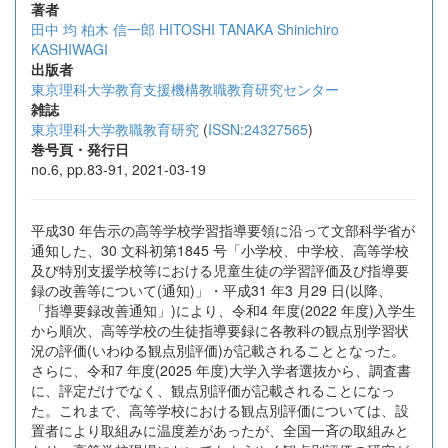
著者
田中 均
柏木 信一郎
HITOSHI TANAKA
Shinichiro
KASHIWAGI
出版者
東京理科大学教育支援機構教職教育研究センター
雑誌
東京理科大学教職教育研究
(
ISSN:24327565
)
巻号頁・発行日
no.6, pp.83-91, 2021-03-19
平成30 年告示の高等学校学習指導要領に沿って文部科学省が
通知した、30 文科初第1845 号「小学校、中学校、高等学校
及び特別支援学校等における児童生徒の学習評価及び指導要
録の改善等について(通知)」・平成31 年3 月29 日(以降、
「指導要録改善通知」)により、令和4 年度(2022 年度)入学生
から順次、高等学校の生徒指導要録に各教科の観点別学習状
況の評価(いわゆる観点別評価)が記載されることとなった。
さらに、令和7 年度(2025 年度)大学入学者選抜から、調査書
に、評定だけでなく、観点別評価が記載されることになっ
た。これまで、高等学校における観点別評価については、設
置者により取組みに温度差があったが、全国一斉の取組みと