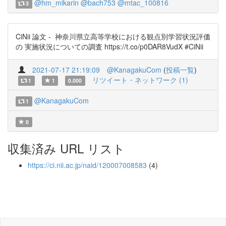
@hm_mikarin
@bach753
@mtac_100816
3
CiNii 論文 - 神奈川県立高等学校における観点別学習状況評価
の 実施状況についての調査 https://t.co/p0DAR8VudX #CiNii
2021-07-17 21:19:09
@KanagakuCom
(
投稿一覧
)
リツイート・ネットワーク (1)
1
1
0.000
@KanagakuCom
1
0
収集済み URL リスト
https://ci.nii.ac.jp/naid/120007008583
(4)