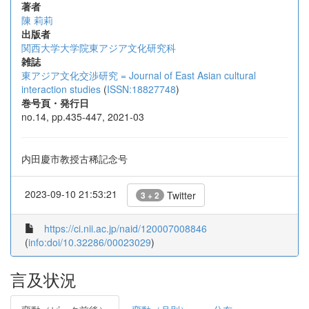
著者
陳 莉莉
出版者
関西大学大学院東アジア文化研究科
雑誌
東アジア文化交渉研究 = Journal of East Asian cultural
interaction studies
(
ISSN:18827748
)
巻号頁・発行日
no.14, pp.435-447, 2021-03
内田慶市教授古稀記念号
2023-09-10 21:53:21
Twitter
3 + 2
https://ci.nii.ac.jp/naid/120007008846
(
info:doi/10.32286/00023029
)
言及状況