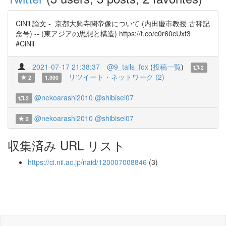
CiNii 論文 - 京都大興寺関帝像について (内田慶市教授 古稀記
念号) -- (東アジアの思想と構造) https://t.co/c0r60cUxt3
#CiNii
2021-07-17 21:38:37
@9_tails_fox
(
投稿一覧
)
2
リツイート・ネットワーク (2)
2
1.000
@nekoarashi2010
@shibisei07
2
@nekoarashi2010
@shibisei07
2
収集済み URL リスト
https://ci.nii.ac.jp/naid/120007008846
(3)