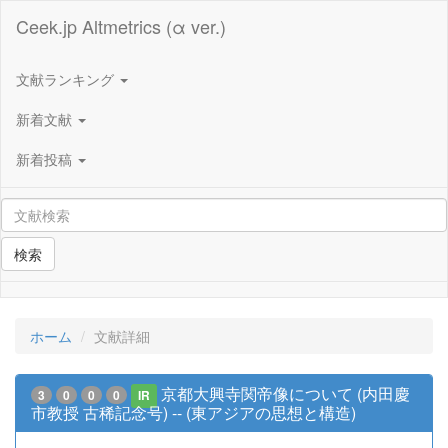
Ceek.jp Altmetrics (α ver.)
文献ランキング
新着文献
新着投稿
検索
ホーム
文献詳細
京都大興寺関帝像について (内田慶
3
0
0
0
IR
市教授 古稀記念号) -- (東アジアの思想と構造)