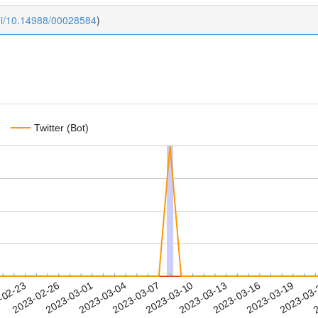
oi/10.14988/00028584
)
Twitter (Bot)
2023-03-16
2023-03-19
2023-03
-02-23
2
2023-02-26
2023-03-01
2023-03-04
2023-03-07
2023-03-10
2023-03-13