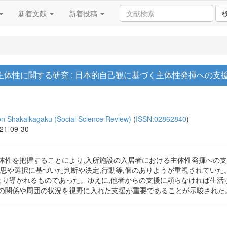
新着文献
新着投稿
体性に関する研究 : 日本的自己観に基づく主体性発揮への支
akaikagaku (Social Science Review)
(
ISSN:02862840
)
021-09-30
体性を把握することにより,入所施設の入居者における主体性発揮への
意思や選択に基づいた判断や決定,行動等,個のありようが重視されていた
により導かれるものであった。ゆえに,他者からの支援に頼らなければ生
関係や周囲の状況を視野に入れた支援が重要であることが示唆された。論文(A