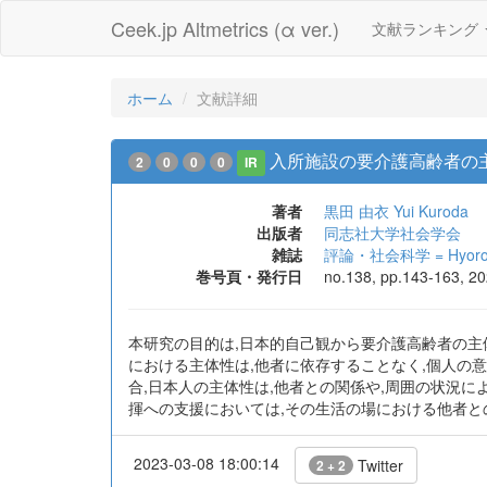
Ceek.jp Altmetrics (α ver.)
文献ランキング
ホーム
文献詳細
入所施設の要介護高齢者の主
2
0
0
0
IR
著者
黒田 由衣
Yui Kuroda
出版者
同志社大学社会学会
雑誌
評論・社会科学 = Hyoron Sh
巻号頁・発行日
no.138, pp.143-163, 2
本研究の目的は,日本的自己観から要介護高齢者の主
における主体性は,他者に依存することなく,個人の
合,日本人の主体性は,他者との関係や,周囲の状況
揮への支援においては,その生活の場における他者との
2023-03-08 18:00:14
Twitter
2 + 2