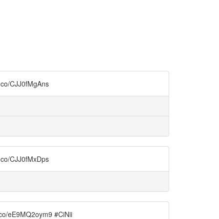
CJJ0fMgAns
CJJ0fMxDps
9MQ2oym9 #CiNii