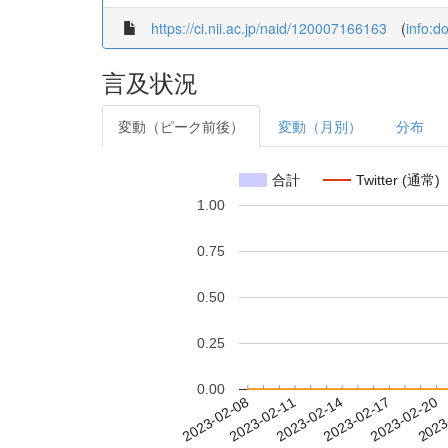
https://ci.nii.ac.jp/naid/120007166163
(
info:d
言及状況
変動（ピーク前後）
変動（月別）
分布
合計
Twitter (通常)
1.00
0.75
0.50
0.25
0.00
2023-02-14
2023-02-17
2023-02-20
2023
2023-02-08
2023-02-11