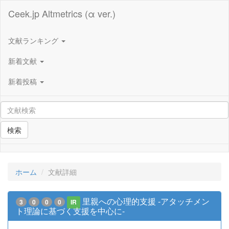
Ceek.jp Altmetrics (α ver.)
文献ランキング
新着文献
新着投稿
検索
ホーム
文献詳細
里親への心理的支援 -アタッチメン
3
0
0
0
IR
ト理論に基づく支援を中心に-