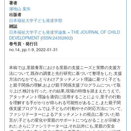
著者
瀬地山 葉矢
出版者
日本福祉大学子ども発達学部
雑誌
日本福祉大学子ども発達学論集 = THE JOURNAL OF CHILD
DEVELOPMENT
(
ISSN:24352802
)
巻号頁・発行日
no.14, pp.1-9, 2022-01-31
本稿では,里親養育における里親の支援ニーズと実際の支援方
法について,既存の調査と先行研究に基づいて整理をした.支援
方法のなかでも,とりわけアタッチメント理論に基づく子ども
と親子関係の理解,および親子関係支援プログラムについて取
り上げ,検討を行った.その結果,現場の特徴を踏まえたうえで,
アタッチメント理論を適切に活用することにより,里子の行動
を理解する手がかりが得られる可能性があること,また親子関
係支援プログラムでは,子どもの行動やその対応方法について,
ファシリテーターによるアタッチメントの視点に基づいた助
言が,子どもの変化や里親のサポートにつながることが示唆さ
れた.さらにファシリテーターは,それ以外にも,里親の安全