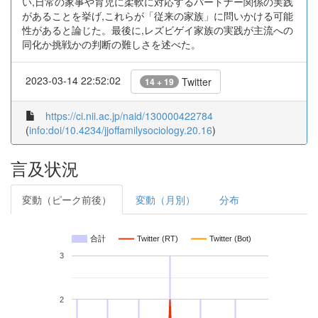
い,日常の家事や育児に柔軟に対応するパートナー関係の実践
があることを挙げ,これらが「従来の家族」に問いかける可能
性があると論じた。最後に,レズビゲイ家族の実践が主流への
同化か挑戦かの判断の難しさを述べた。
2023-03-14 22:52:02
Twitter
14 + 19
https://ci.nii.ac.jp/naid/130000422784
(
info:doi/10.4234/jjoffamilysociology.20.16
)
言及状況
変動（ピーク前後）
変動（月別）
分布
合計
Twitter (RT)
Twitter (Bot)
3
2