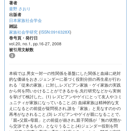
著者
釜野 さおり
出版者
日本家族社会学会
雑誌
家族社会学研究
(
ISSN:0916328X
)
巻号頁・発行日
vol.20, no.1, pp.16-27, 2008
被引用文献数
3
本稿では,男女一対一の性関係を基盤にした関係と血縁に絶対
的な価値をおき,ジェンダーに基づく役割分担の再生産が行わ
れる「従来の家族」に対し,レズビアン家族・ゲイ家族の実践
から何を問いかけることができるかを,先行研究などから実例
を挙げて検討した。(1) レズビアンやゲイにとって友人やコミ
ュニティが家族になっていること,(2) 血縁家族は精神的な支
えになるとの前提が疑問視され,誰を「家族」と見なすのかの
再考がなされること,(3) レズビアンやゲイが親になることで,
「親=父親+母親」との前提が崩され,親子関係が「無の状態か
ら交渉できるもの」となりうること,(4)ジェンダー役割を問