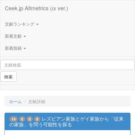
Ceek.jp Altmetrics (α ver.)
文献ランキング
新着文献
新着投稿
検索
ホーム
文献詳細
レズビアン家族とゲイ家族から「従来
14
0
0
0
の家族」を問う可能性を探る