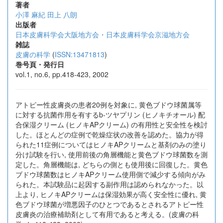
著者
小澤 麻紀
田上 八朗
出版者
日本皮膚科学会大阪地方会・日本皮膚科学会京滋地方会
雑誌
皮膚の科学
(
ISSN:13471813
)
巻号頁・発行日
vol.1, no.6, pp.418-423, 2002
アトピー性皮膚炎の患者20例を対象に, 黄色ブドウ球菌属等
に対する抗菌作用を有するb-ツヤプリン (ヒノキチオール) 配
合保湿クリーム (ヒノキAPクリーム) の有用性と安全性を検討
した。ほとんどの症例で乾燥症状の改善を認めた。協力が得
られた11症例についてはヒノキAPクリームと基剤のみの塗り
分け試験を行い, 使用前後の角層機能と黄色ブドウ球菌数を測
定した。角層機能は, どちらの側とも使用後に回復した。黄色
ブドウ球菌数はヒノキAPクリーム使用側で減少する傾向がみ
られた。本試験品に起因する副作用は認められなかった。以
上より, ヒノキAPクリームは保湿効果が高く安全性に優れ, 黄
色ブドウ球菌が増悪因子のひとつであるとされるアトピー性
皮膚炎の治療補助剤として有用であると考える。(皮膚の科