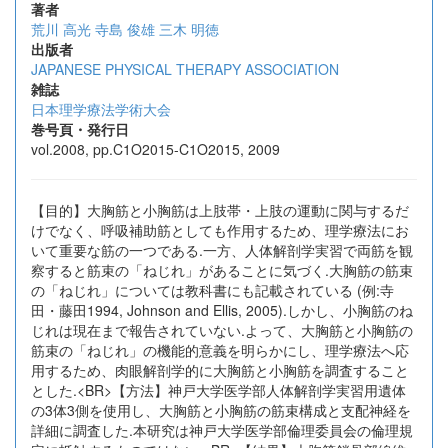
著者
荒川 高光
寺島 俊雄
三木 明徳
出版者
JAPANESE PHYSICAL THERAPY ASSOCIATION
雑誌
日本理学療法学術大会
巻号頁・発行日
vol.2008, pp.C1O2015-C1O2015, 2009
【目的】大胸筋と小胸筋は上肢帯・上肢の運動に関与するだ
けでなく、呼吸補助筋としても作用するため、理学療法にお
いて重要な筋の一つである.一方、人体解剖学実習で両筋を観
察すると筋束の「ねじれ」があることに気づく.大胸筋の筋束
の「ねじれ」については教科書にも記載されている (例:寺
田・藤田1994, Johnson and Ellis, 2005).しかし、小胸筋のね
じれは現在まで報告されていない.よって、大胸筋と小胸筋の
筋束の「ねじれ」の機能的意義を明らかにし、理学療法へ応
用するため、肉眼解剖学的に大胸筋と小胸筋を調査すること
とした.<BR>【方法】神戸大学医学部人体解剖学実習用遺体
の3体3側を使用し、大胸筋と小胸筋の筋束構成と支配神経を
詳細に調査した.本研究は神戸大学医学部倫理委員会の倫理規