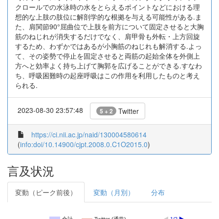
クロールでの水泳時の水をとらえるポイントなどにおける理
想的な上肢の肢位に解剖学的な根拠を与える可能性がある.ま
た、肩関節90°屈曲位で上肢を前方について固定させると大胸
筋のねじれが消失するだけでなく、肩甲骨も外転・上方回旋
するため、わずかではあるが小胸筋のねじれも解消する.よっ
て、その姿勢で停止を固定させると両筋の起始全体を外側上
方へと効率よく持ち上げて胸郭を広げることができる.すなわ
ち、呼吸困難時の起座呼吸はこの作用を利用したものと考え
られる.
2023-08-30 23:57:48
Twitter
5 + 2
https://ci.nii.ac.jp/naid/130004580614
(
info:doi/10.14900/cjpt.2008.0.C1O2015.0
)
言及状況
変動（ピーク前後）
変動（月別）
分布