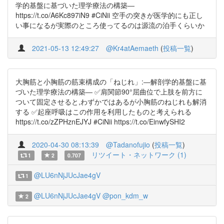
学的基盤に基づいた理学療法の構築―
https://t.co/A6Kc897iN9 #CiNii 空手の突きが医学的にも正し
い事になるが実際のところ使ってるのは源流の泊手くらいか
2021-05-13 12:49:27
@Kr4atAemaeth
(
投稿一覧
)
大胸筋と小胸筋の筋束構成の「ねじれ」:―解剖学的基盤に基
づいた理学療法の構築― ✅肩関節90°屈曲位で上肢を前方に
ついて固定させると,わずかではあるが小胸筋のねじれも解消
する ✅起座呼吸はこの作用を利用したものと考えられる
https://t.co/zZPHznEJYJ #CiNii https://t.co/EinwfySHI2
2020-04-30 08:13:39
@Tadanofujio
(
投稿一覧
)
リツイート・ネットワーク (1)
1
2
0.707
@LU6nNjJUcJae4gV
1
@LU6nNjJUcJae4gV
@pon_kdm_w
2