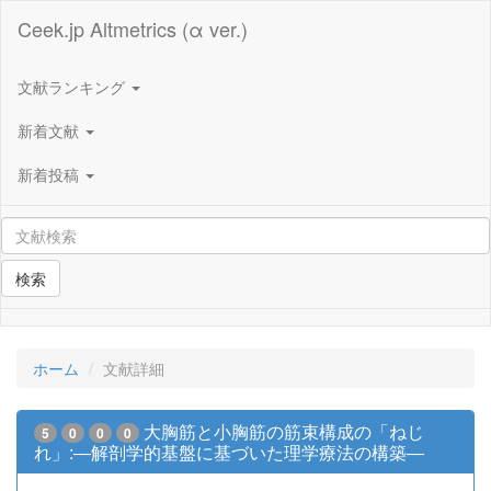
Ceek.jp Altmetrics (α ver.)
文献ランキング
新着文献
新着投稿
検索
ホーム
文献詳細
大胸筋と小胸筋の筋束構成の「ねじ
5
0
0
0
れ」:―解剖学的基盤に基づいた理学療法の構築―