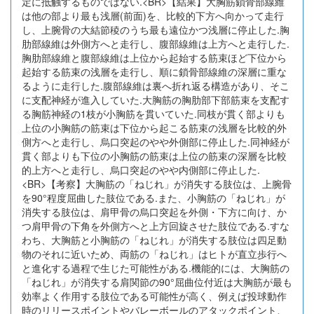
定に抵触するものではない.<BR>【結果】大胸筋鎖骨部線維
は他の部より最も浅層(前面)を、比較的下方へ向かって走行
し、上腕骨の大結節稜のうち最も遠位かつ浅層に停止した.胸
肋部線維は外側方へと走行し、腹部線維は上方へと走行した.
胸肋部線維と腹部線維は上位から起始する筋束ほど下位から
起始する筋束の浅層を走行し、順に鎖骨部線維の深層に重な
るように走行した.腹部線維は裏へ折れ返る構造があり、そこ
に支配神経が進入していた.大胸筋の胸肋部下部筋束を支配す
る胸筋神経の1枝が小胸筋を貫いていた.同枝が貫く部よりも
上位の小胸筋の筋束は下位から起こる筋束の浅層を比較的外
側方へと走行し、烏口突起のやや外側部に停止した.同神経が
貫く部よりも下位の小胸筋の筋束は上位の筋束の深層を比較
的上方へと走行し、烏口突起のやや内側部に停止した.
<BR>【考察】大胸筋の「ねじれ」が消失する肢位は、上腕骨
を90°程度屈曲した肢位である.また、小胸筋の「ねじれ」が
消失する肢位は、肩甲骨の烏口突起を外側・下方に向け、か
つ肩甲骨の下角を外側方へと上方回旋させた肢位である.すな
わち、大胸筋と小胸筋の「ねじれ」が消失する肢位は四足動
物のそれに近いため、両筋の「ねじれ」はヒトが直立歩行へ
と進化する過程で生じた可能性がある.機能的には、大胸筋の
「ねじれ」が消失する肩関節の90°屈曲位付近は大胸筋が最も
効率よく作用する肢位である可能性が高く、例えば投球動作
時のリリースポイントやバレーボールのアタックポイント、