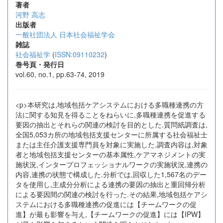
著者
河野 高志
出版者
一般社団法人 日本社会福祉学会
雑誌
社会福祉学
(
ISSN:09110232
)
巻号頁・発行日
vol.60, no.1, pp.63-74, 2019
<p>本研究は,地域包括ケアシステムにおける多職種連携の方
法に関する知見を得ることをねらいに,多職種連携を促進する
要因の抽出とそれらの関連の検討を目的とした.質問紙調査は,
全国5,053カ所の地域包括支援センターに所属する社会福祉士
または主任介護支援専門員を対象に実施した.調査内容は,対象
者と地域包括支援センターの基本属性,ケアマネジメントの実
施状況,インタープロフェッショナルワークの実施状況,連携の
内容,連携の状態で構成した.分析では,回収した1,567名のデー
タを使用し,主成分分析による連携の要因の抽出と重回帰分析
による要因間の関連の検討を行った.その結果,地域包括ケアシ
ステムにおける多職種連携の促進には【チームワークの促
進】が最も影響を与え,【チームワークの促進】には【IPW】