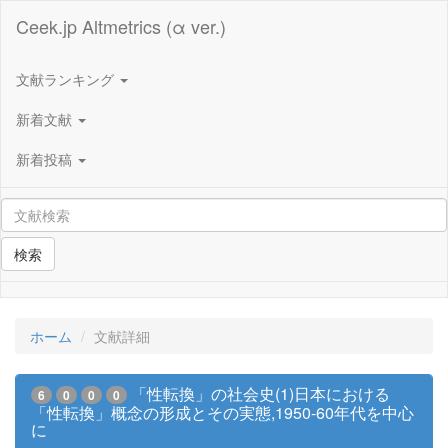
Ceek.jp Altmetrics (α ver.)
文献ランキング
新着文献
新着投稿
検索
ホーム
文献詳細
「性転換」の社会史(1)日本における
6
0
0
0
「性転換」概念の形成とその実態,1950-60年代を中心
に