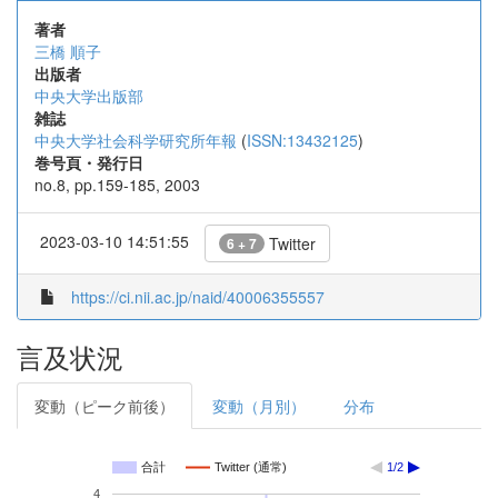
著者
三橋 順子
出版者
中央大学出版部
雑誌
中央大学社会科学研究所年報
(
ISSN:13432125
)
巻号頁・発行日
no.8, pp.159-185, 2003
2023-03-10 14:51:55
Twitter
6 + 7
https://ci.nii.ac.jp/naid/40006355557
言及状況
変動（ピーク前後）
変動（月別）
分布
合計
Twitter (通常)
1/2
4