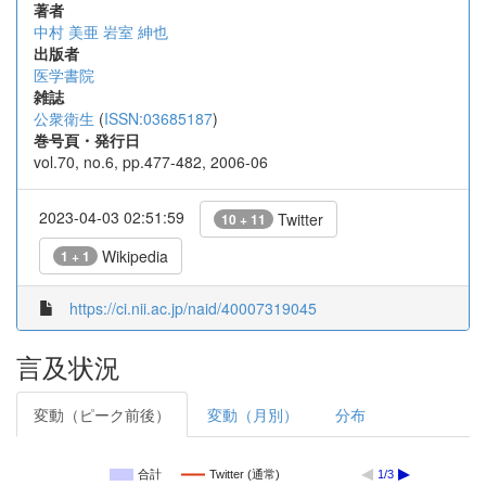
著者
中村 美亜
岩室 紳也
出版者
医学書院
雑誌
公衆衛生
(
ISSN:03685187
)
巻号頁・発行日
vol.70, no.6, pp.477-482, 2006-06
2023-04-03 02:51:59
Twitter
10 + 11
Wikipedia
1 + 1
https://ci.nii.ac.jp/naid/40007319045
言及状況
変動（ピーク前後）
変動（月別）
分布
合計
Twitter (通常)
1/3