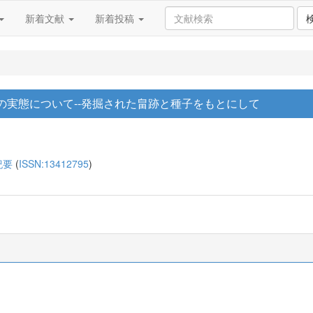
新着文献
新着投稿
の実態について--発掘された畠跡と種子をもとにして
紀要
(
ISSN:13412795
)