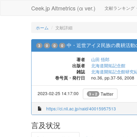
Ceek.jp Altmetrics (α ver.)
文献ランキング
ホーム
文献詳細
中・近世アイヌ民族の農耕活動
3
0
0
0
著者
山田 悟郎
出版者
北海道開拓記念館
雑誌
北海道開拓記念館研究
巻号頁・発行日
no.36, pp.37-56, 2008
2023-02-25 14:17:00
Twitter
3 + 2
https://ci.nii.ac.jp/naid/40015957513
言及状況