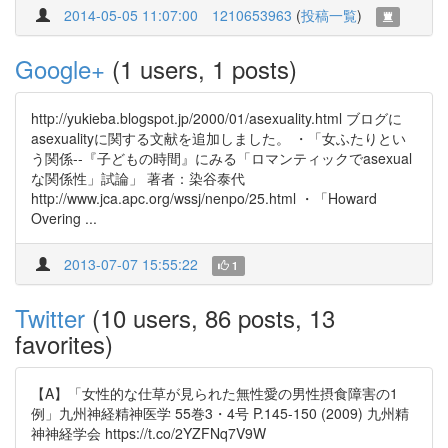
2014-05-05 11:07:00
1210653963
(
投稿一覧
)
Google+
(1 users, 1 posts)
http://yukieba.blogspot.jp/2000/01/asexuality.html ブログに
asexualityに関する文献を追加しました。 ・「女ふたりとい
う関係--『子どもの時間』にみる「ロマンティックでasexual
な関係性」試論」 著者：染谷泰代
http://www.jca.apc.org/wssj/nenpo/25.html ・「Howard
Overing ...
2013-07-07 15:55:22
1
Twitter
(10 users, 86 posts, 13
favorites)
【A】「女性的な仕草が見られた無性愛の男性摂食障害の1
例」九州神経精神医学 55巻3・4号 P.145-150 (2009) 九州精
神神経学会 https://t.co/2YZFNq7V9W