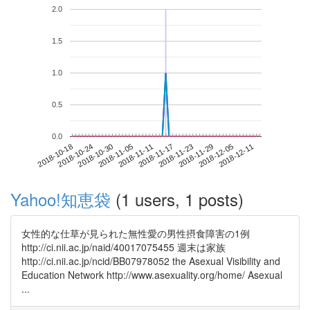
2.0
1.5
1.0
0.5
0.0
2018-12-05
2018-10-18
2018-11-05
2018-11-23
2018-12-11
2018-10-24
2018-11-11
2018-11-29
2018-10-30
2018-11-17
Yahoo!知恵袋
(1 users, 1 posts)
女性的な仕草が見られた無性愛の男性摂食障害の1例
http://ci.nii.ac.jp/naid/40017075455 週末は家族
http://ci.nii.ac.jp/ncid/BB07978052 the Asexual Visibility and
Education Network http://www.asexuality.org/home/ Asexual
...