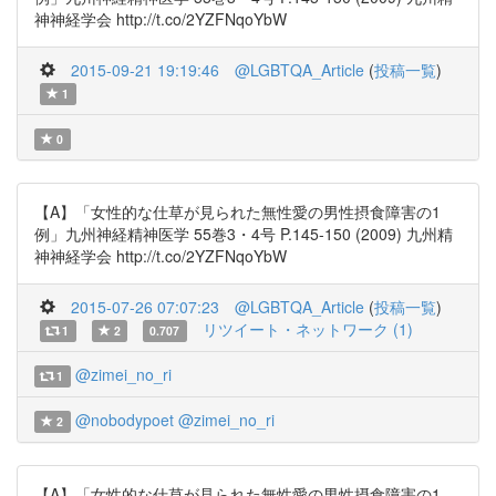
神神経学会 http://t.co/2YZFNqoYbW
2015-09-21 19:19:46
@LGBTQA_Article
(
投稿一覧
)
1
0
【A】「女性的な仕草が見られた無性愛の男性摂食障害の1
例」九州神経精神医学 55巻3・4号 P.145-150 (2009) 九州精
神神経学会 http://t.co/2YZFNqoYbW
2015-07-26 07:07:23
@LGBTQA_Article
(
投稿一覧
)
リツイート・ネットワーク (1)
1
2
0.707
@zimei_no_ri
1
@nobodypoet
@zimei_no_ri
2
【A】「女性的な仕草が見られた無性愛の男性摂食障害の1