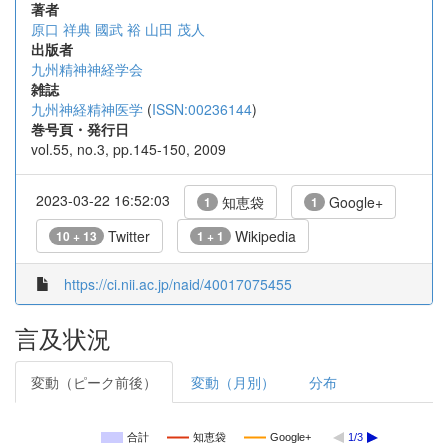
著者
原口 祥典
國武 裕
山田 茂人
出版者
九州精神神経学会
雑誌
九州神経精神医学
(
ISSN:00236144
)
巻号頁・発行日
vol.55, no.3, pp.145-150, 2009
2023-03-22 16:52:03
知恵袋
Google+
1
1
Twitter
Wikipedia
10 + 13
1 + 1
https://ci.nii.ac.jp/naid/40017075455
言及状況
変動（ピーク前後）
変動（月別）
分布
合計
知恵袋
Google+
1/3