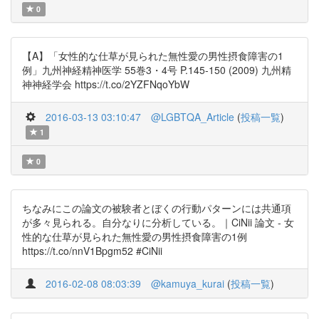
0
【A】「女性的な仕草が見られた無性愛の男性摂食障害の1
例」九州神経精神医学 55巻3・4号 P.145-150 (2009) 九州精
神神経学会 https://t.co/2YZFNqoYbW
2016-03-13 03:10:47
@LGBTQA_Article
(
投稿一覧
)
1
0
ちなみにこの論文の被験者とぼくの行動パターンには共通項
が多々見られる。自分なりに分析している。｜CiNii 論文 - 女
性的な仕草が見られた無性愛の男性摂食障害の1例
https://t.co/nnV1Bpgm52 #CiNii
2016-02-08 08:03:39
@kamuya_kurai
(
投稿一覧
)