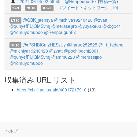
2021-06-05 02:59:45
@RenpougunFx
(
投稿一覧
)
リツイート・ネットワーク (10)
9
10
0.527
@QBK_jitensya
@michiya19240428
@zvatt
10
@q6hyefFUjQMSvmj
@meraseijiro
@yuyake03
@kbgb41
@Yomuyomupoo
@RenpougunFx
@rPSHBICmzHESsUy
@haruo252525
@11_tadano
10
@michiya19240428
@zvatt
@pochipochi2001
@q6hyefFUjQMSvmj
@smm0228
@meraseijiro
@Yomuyomupoo
収集済み URL リスト
https://ci.nii.ac.jp/naid/40017217910
(13)
ヘルプ