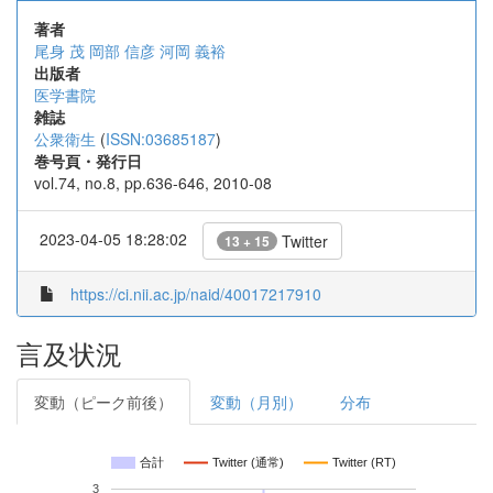
著者
尾身 茂
岡部 信彦
河岡 義裕
出版者
医学書院
雑誌
公衆衛生
(
ISSN:03685187
)
巻号頁・発行日
vol.74, no.8, pp.636-646, 2010-08
2023-04-05 18:28:02
Twitter
13 + 15
https://ci.nii.ac.jp/naid/40017217910
言及状況
変動（ピーク前後）
変動（月別）
分布
合計
Twitter (通常)
Twitter (RT)
3