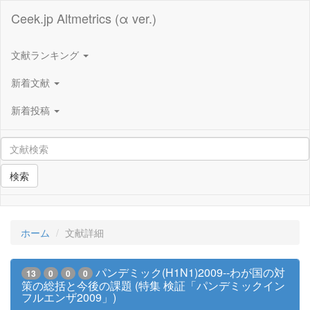
Ceek.jp Altmetrics (α ver.)
文献ランキング
新着文献
新着投稿
検索
ホーム
文献詳細
パンデミック(H1N1)2009--わが国の対
13
0
0
0
策の総括と今後の課題 (特集 検証「パンデミックイン
フルエンザ2009」)