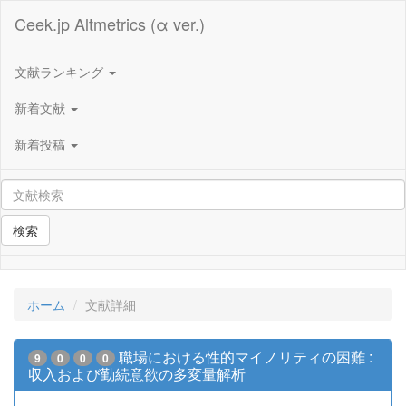
Ceek.jp Altmetrics (α ver.)
文献ランキング
新着文献
新着投稿
検索
ホーム
文献詳細
職場における性的マイノリティの困難 :
9
0
0
0
収入および勤続意欲の多変量解析