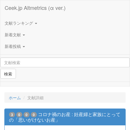
Ceek.jp Altmetrics (α ver.)
文献ランキング
新着文献
新着投稿
検索
ホーム
文献詳細
コロナ禍のお産 : 妊産婦と家族にとって
3
0
0
0
の「思いがけないお産」