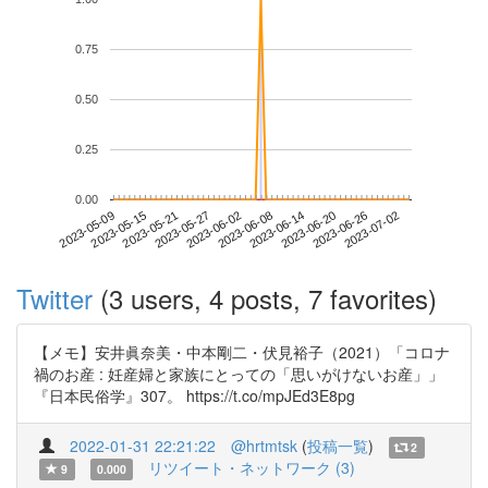
0.75
0.50
0.25
0.00
2023-06-26
2023-05-09
2023-05-27
2023-06-14
2023-07-02
2023-05-15
2023-06-02
2023-06-20
2023-05-21
2023-06-08
Twitter
(3 users, 4 posts, 7 favorites)
【メモ】安井眞奈美・中本剛二・伏見裕子（2021）「コロナ
禍のお産 : 妊産婦と家族にとっての「思いがけないお産」」
『日本民俗学』307。 https://t.co/mpJEd3E8pg
2022-01-31 22:21:22
@hrtmtsk
(
投稿一覧
)
2
リツイート・ネットワーク (3)
9
0.000