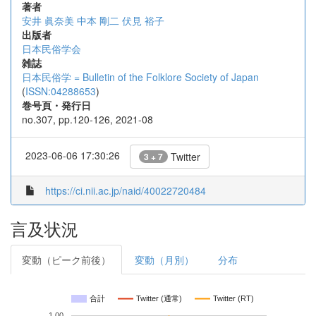
著者
安井 眞奈美
中本 剛二
伏見 裕子
出版者
日本民俗学会
雑誌
日本民俗学 = Bulletin of the Folklore Society of Japan
(
ISSN:04288653
)
巻号頁・発行日
no.307, pp.120-126, 2021-08
2023-06-06 17:30:26
Twitter
3 + 7
https://ci.nii.ac.jp/naid/40022720484
言及状況
変動（ピーク前後）
変動（月別）
分布
合計
Twitter (通常)
Twitter (RT)
1.00