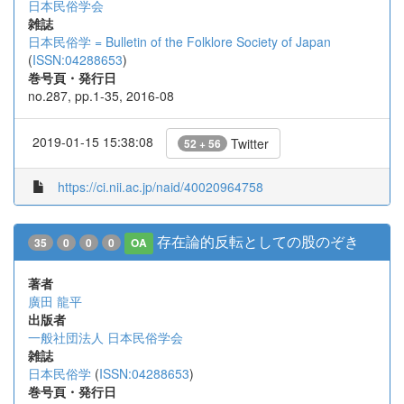
日本民俗学会
雑誌
日本民俗学 = Bulletin of the Folklore Society of Japan
(
ISSN:04288653
)
巻号頁・発行日
no.287, pp.1-35, 2016-08
2019-01-15 15:38:08
Twitter
52 + 56
https://ci.nii.ac.jp/naid/40020964758
存在論的反転としての股のぞき
35
0
0
0
OA
著者
廣田 龍平
出版者
一般社団法人 日本民俗学会
雑誌
日本民俗学
(
ISSN:04288653
)
巻号頁・発行日