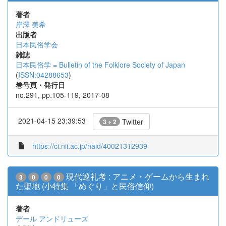
著者
岸澤 美希
出版者
日本民俗学会
雑誌
日本民俗学 = Bulletin of the Folklore Society of Japan
(
ISSN:04288653
)
巻号頁・発行日
no.291, pp.105-119, 2017-08
2021-04-15 23:39:53
Twitter
3 + 2
https://ci.nii.ac.jp/naid/40021312939
現代巡礼考 : アニメ・ゲームから生まれ
3
0
0
0
た聖地 (小特集 「めぐり」と民俗信仰)
著者
デール アンドリューズ