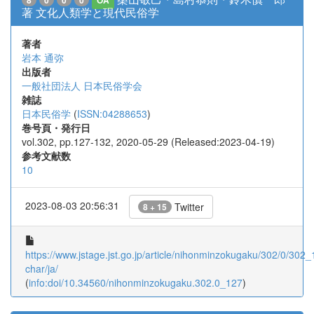
8
0
0
0
OA
著 文化人類学と現代民俗学
著者
岩本 通弥
出版者
一般社団法人 日本民俗学会
雑誌
日本民俗学
(
ISSN:04288653
)
巻号頁・発行日
vol.302, pp.127-132, 2020-05-29 (Released:2023-04-19)
参考文献数
10
2023-08-03 20:56:31
Twitter
8 + 15
https://www.jstage.jst.go.jp/article/nihonminzokugaku/302/0/302_1
char/ja/
(
info:doi/10.34560/nihonminzokugaku.302.0_127
)