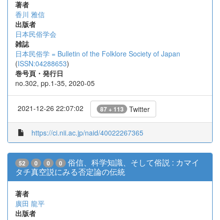
著者
香川 雅信
出版者
日本民俗学会
雑誌
日本民俗学 = Bulletin of the Folklore Society of Japan
(
ISSN:04288653
)
巻号頁・発行日
no.302, pp.1-35, 2020-05
2021-12-26 22:07:02
Twitter
87 + 113
https://ci.nii.ac.jp/naid/40022267365
俗信、科学知識、そして俗説 : カマイ
52
0
0
0
タチ真空説にみる否定論の伝統
著者
廣田 龍平
出版者