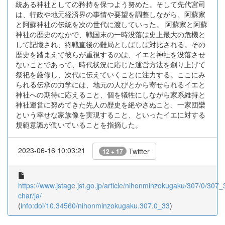
統ある神社としての矜持を保つよう努めた。そして先代宮司
は、行政や地元経済界の事情や要望を調整しながら、阿蘇家
と阿蘇神社の伝統を次の世代に渡していった。 阿蘇家と阿蘇
神社の歴史のなかで、戦国末の一時没落は史上最大の危機と
して記憶され、終戦直後の難局としばしば対比される。その
歴史を踏まえて彼らが重視するのは、イエと神社を没落させ
ないことであって、時代状況に応じた運営方法を創り上げて
祭祀を厳修し、次代に伝えていくことに注力する。ここにみ
られる伝承の力学には、地元の人びとから寄せられるイエと
神社への期待に応えること、個を犠牲にしながら家系維持と
神社運営に努めてきた先人の歴史を絶やさぬこと、一家団欒
という幸せな家族像を実現すること、といったイエに対する
規範意識が働いていることを指摘した。
2023-06-16 10:03:21
Twitter
12 + 17
https://www.jstage.jst.go.jp/article/nihonminzokugaku/307/0/307_3
char/ja/
(
info:doi/10.34560/nihonminzokugaku.307.0_33
)