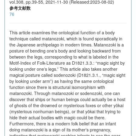
vol.308, pp.39-55, 2021-11-30 (Released:2023-08-02)
参考文献数
76
This article examines the ontological function of a body
technique called matanozoki, which is found sporadically in
the Japanese archipelago in modern times. Matanozoki is a
posture of bending oneʼs body and looking backward from
between the legs, corresponding to what is labeled in the
Motif-Index of Folk-Literature as D1821.3.3.: “magic sight by
looking under oneʼs legs.” This article also takes another
magical posture called sodenozoki (D1821.3.1., “magic sight
by looking under arm”) as having the same ontological
function since there is structural isomorphism with
matanozoki. Through matanozoki or sodenozoki, one can
discover that ships or human beings could actually be a host
of ghosts of the drowned or mysterious foxes or other yōkai
(mysterious nonhuman beings), or that yōkai that trying to
hide their actual bodies with magic could be there.
Furthermore, there is a modern folk belief that an infant
doing matanozoki is a sign of its motherʼs pregnancy,
indicating that matanozoki enables infants to see the near