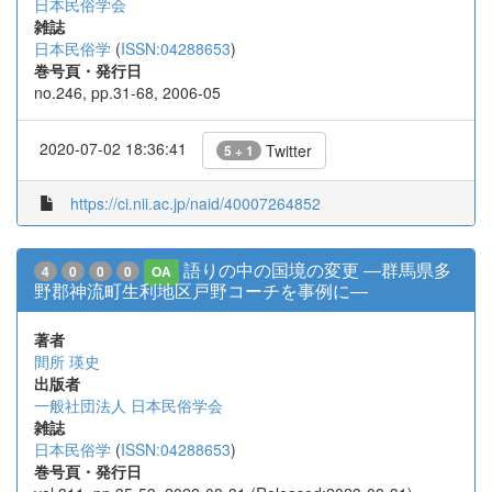
日本民俗学会
雑誌
日本民俗学
(
ISSN:04288653
)
巻号頁・発行日
no.246, pp.31-68, 2006-05
2020-07-02 18:36:41
Twitter
5 + 1
https://ci.nii.ac.jp/naid/40007264852
語りの中の国境の変更 ―群馬県多
4
0
0
0
OA
野郡神流町生利地区戸野コーチを事例に―
著者
間所 瑛史
出版者
一般社団法人 日本民俗学会
雑誌
日本民俗学
(
ISSN:04288653
)
巻号頁・発行日