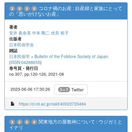
コロナ禍のお産 : 妊産婦と家族にとって
3
0
0
0
の「思いがけないお産」
著者
安井 眞奈美
中本 剛二
伏見 裕子
出版者
日本民俗学会
雑誌
日本民俗学 = Bulletin of the Folklore Society of Japan
(
ISSN:04288653
)
巻号頁・発行日
no.307, pp.120-126, 2021-08
2023-06-06 17:30:26
Twitter
3 + 7
https://ci.nii.ac.jp/naid/40022720484
関東地方の屋敷神について : ウジガミと
3
0
0
0
イナリ