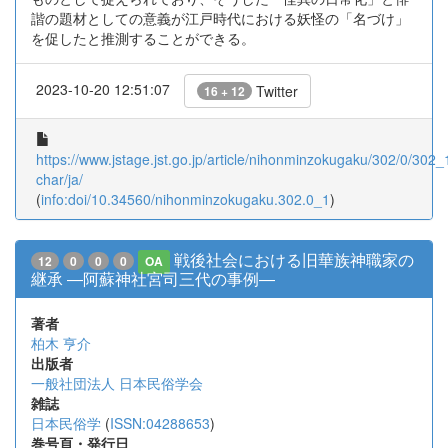
諧の題材としての意義が江戸時代における妖怪の「名づけ」
を促したと推測することができる。
2023-10-20 12:51:07
Twitter
16 + 12
https://www.jstage.jst.go.jp/article/nihonminzokugaku/302/0/302_1
char/ja/
(
info:doi/10.34560/nihonminzokugaku.302.0_1
)
戦後社会における旧華族神職家の
12
0
0
0
OA
継承 ―阿蘇神社宮司三代の事例―
著者
柏木 亨介
出版者
一般社団法人 日本民俗学会
雑誌
日本民俗学
(
ISSN:04288653
)
巻号頁・発行日