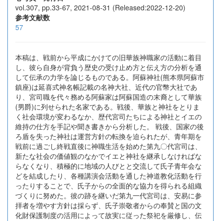
vol.307, pp.33-67, 2021-08-31 (Released:2022-12-20)
参考文献数
57
本稿は、戦前から平成にかけての旧華族神職家の活動に着目
し、彼ら自身が背負う歴史の受け止め方と伝え方の分析を通
して伝承の力学を論じるものである。阿蘇神社(熊本県阿蘇市
鎮座)は延喜式神名帳記載の名神大社、近代の官幣大社であ
り、宮司職を代々務める阿蘇家は阿蘇国造の末裔として華族
(男爵)に列せられた名家である。戦後、華族と神社をとりま
く社会環境が変わるなか、歴代宮司たちによる神社とイエの
維持の仕方を手記や聞き書きから分析した。 戦後、国家の後
ろ盾を失った神社は運営方針の転換を迫られたが、青年期を
戦前に過ごし終戦直後に神職生活を始めた第九〇代宮司は、
新たな社会の価値観のなかでイエと神社を継承しなければな
らなくなり、積極的に地域の人びとと交流して氏子青年会な
どを結成したり、各種講演会活動を通した神道教化活動を行
ったりすることで、氏子からの全面的な協力を得られる組織
づくりに努めた。彼の跡を継いだ第九一代宮司は、安易に参
拝者を増やす方針は採らず、氏子崇敬者からの奉賛と国の文
化財保護制度の活用によって故実に従った祭祀を厳修し、伝