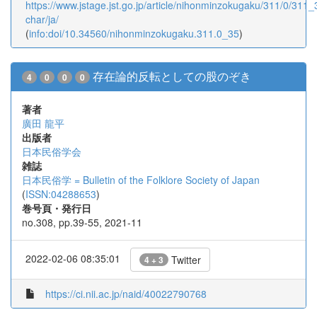
https://www.jstage.jst.go.jp/article/nihonminzokugaku/311/0/311_3
char/ja/
(
info:doi/10.34560/nihonminzokugaku.311.0_35
)
存在論的反転としての股のぞき
4
0
0
0
著者
廣田 龍平
出版者
日本民俗学会
雑誌
日本民俗学 = Bulletin of the Folklore Society of Japan
(
ISSN:04288653
)
巻号頁・発行日
no.308, pp.39-55, 2021-11
2022-02-06 08:35:01
Twitter
4 + 3
https://ci.nii.ac.jp/naid/40022790768