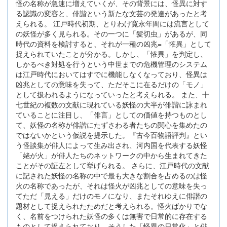
怪の名称が急速に増えていくが、その背景には、怪異に対す
る認識の変容と、俳諧という新たな文芸の発達があったと考
えられる。 江戸時代初期、とりわけ寛永年間には流言として
の妖怪が多く見られる。その一つに「髪切虫」があるが、同
時代の資料を検討すると、それが一種の凶兆=「恠異」として
捉えられていたことが分かる。しかし、「恠異」を判定し、
しかるべき対処を行うという中世までの危機管理のシステム
は江戸時代においてはすでに機能しなくなっており、怪異は
凶兆としての意味を失って、ただそこに在るだけの「モノ」
として扱われるようになっていったと考えられる。 また、十
七世紀の複数の文献に現れている妖怪の大半が俳諧に詠まれ
ていることに注目し、「俳言」としての価値を持つものとし
て、妖怪の名称が俳諧にたずさわる者たちの関心を集めたの
ではないかという仮説を提示した。『古今百物語評判』とい
う怪談集が俳人によって生み出され、河内国を代表する妖怪
「姥が火」が俳人たちのネットワークの中から生まれてきた
ことがその証左として挙げられる。 さらに、江戸時代の文献
に記された妖怪の名称の中で最も大きな割合を占めるのは怪
火の名称であったが、それは怪火が凶兆としての意味を失っ
てただ「見える」だけのモノになり、またそれゆえに俳諧の
題材として捉えられたためだと考えられる。怪火ばかりでな
く、名前をつけられた妖怪の多くは無害で日常的に存在する
ものとして捉えられており、そうした「怪異の日常化」と俳