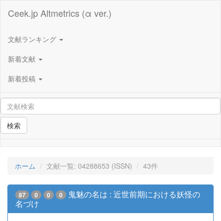
Ceek.jp Altmetrics (α ver.)
文献ランキング
新着文献
新着投稿
検索
ホーム
文献一覧: 04288653 (ISSN)
43件
鬼魅の名は : 近世前期における妖怪の
87
0
0
0
名づけ