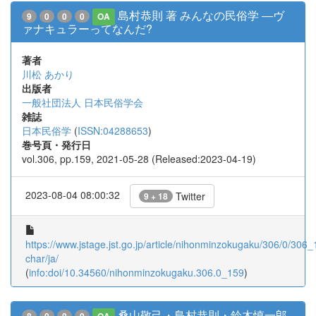
島村恭則 著 みんなの民俗学 ―ヴ
9
0
0
0
OA
ァナキュラーってなんだ?
著者
川松 あかり
出版者
一般社団法人 日本民俗学会
雑誌
日本民俗学
(
ISSN:04288653
)
巻号頁・発行日
vol.306, pp.159, 2021-05-28 (Released:2023-04-19)
2023-08-04 08:00:32
Twitter
9 + 18
https://www.jstage.jst.go.jp/article/nihonminzokugaku/306/0/306_1
char/ja/
(
info:doi/10.34560/nihonminzokugaku.306.0_159
)
桑山敬己・島村恭則・鈴木慎一郎