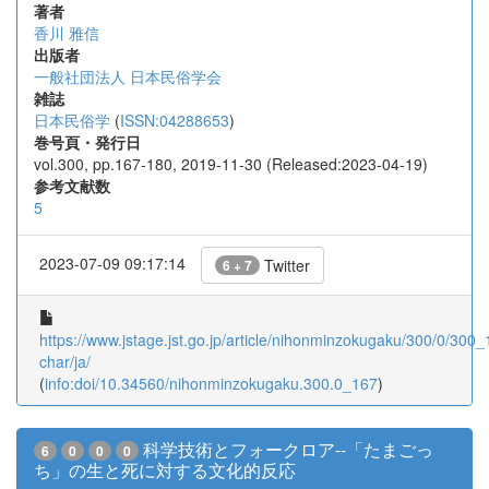
著者
香川 雅信
出版者
一般社団法人 日本民俗学会
雑誌
日本民俗学
(
ISSN:04288653
)
巻号頁・発行日
vol.300, pp.167-180, 2019-11-30 (Released:2023-04-19)
参考文献数
5
2023-07-09 09:17:14
Twitter
6 + 7
https://www.jstage.jst.go.jp/article/nihonminzokugaku/300/0/300_1
char/ja/
(
info:doi/10.34560/nihonminzokugaku.300.0_167
)
科学技術とフォークロア--「たまごっ
6
0
0
0
ち」の生と死に対する文化的反応