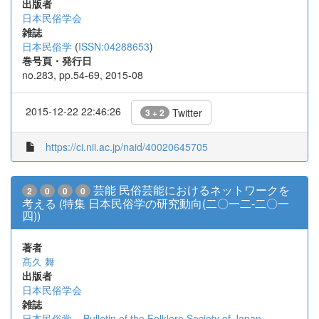
出版者
日本民俗学会
雑誌
日本民俗学
(
ISSN:04288653
)
巻号頁・発行日
no.283, pp.54-69, 2015-08
2015-12-22 22:46:26
Twitter
3 + 2
https://ci.nii.ac.jp/naid/40020645705
芸能 民俗芸能におけるネットワークを
2
0
0
0
考える (特集 日本民俗学の研究動向(二〇一二-二〇一
四))
著者
髙久 舞
出版者
日本民俗学会
雑誌
日本民俗学 = Bulletin of the Folklore Society of Japan