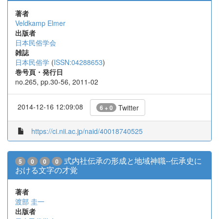
著者
Veldkamp Elmer
出版者
日本民俗学会
雑誌
日本民俗学
(
ISSN:04288653
)
巻号頁・発行日
no.265, pp.30-56, 2011-02
2014-12-16 12:09:08
Twitter
6 + 0
https://ci.nii.ac.jp/naid/40018740525
式内社伝承の形成と地域神職--伝承史に
5
0
0
0
おける文字の才覚
著者
渡部 圭一
出版者