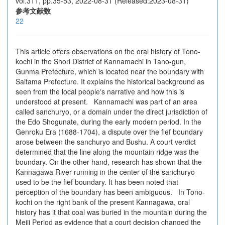
vol.311, pp.35-53, 2022-08-31 (Released:2023-08-31)
参考文献数
22
This article offers observations on the oral history of Tono-
kochi in the Shori District of Kannamachi in Tano-gun,
Gunma Prefecture, which is located near the boundary with
Saitama Prefecture. It explains the historical background as
seen from the local peopleʼs narrative and how this is
understood at present. Kannamachi was part of an area
called sanchuryo, or a domain under the direct jurisdiction of
the Edo Shogunate, during the early modern period. In the
Genroku Era (1688-1704), a dispute over the fief boundary
arose between the sanchuryo and Bushu. A court verdict
determined that the line along the mountain ridge was the
boundary. On the other hand, research has shown that the
Kannagawa River running in the center of the sanchuryo
used to be the fief boundary. It has been noted that
perception of the boundary has been ambiguous. In Tono-
kochi on the right bank of the present Kannagawa, oral
history has it that coal was buried in the mountain during the
Meiji Period as evidence that a court decision changed the