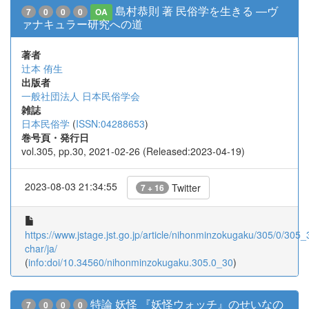
島村恭則 著 民俗学を生きる ―ヴ
7
0
0
0
OA
ァナキュラー研究への道
著者
辻本 侑生
出版者
一般社団法人 日本民俗学会
雑誌
日本民俗学
(
ISSN:04288653
)
巻号頁・発行日
vol.305, pp.30, 2021-02-26 (Released:2023-04-19)
2023-08-03 21:34:55
Twitter
7 + 16
https://www.jstage.jst.go.jp/article/nihonminzokugaku/305/0/305_3
char/ja/
(
info:doi/10.34560/nihonminzokugaku.305.0_30
)
特論 妖怪 『妖怪ウォッチ』のせいなの
7
0
0
0