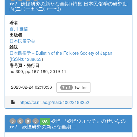
か? : 妖怪研究の新たな画期 (特集 日本民俗学の研究動
向(二〇一五~二〇一七))
著者
香川 雅信
出版者
日本民俗学会
雑誌
日本民俗学 = Bulletin of the Folklore Society of Japan
(
ISSN:04288653
)
巻号頁・発行日
no.300, pp.167-180, 2019-11
2023-02-24 02:13:36
Twitter
7 + 8
https://ci.nii.ac.jp/naid/40022188252
妖怪 『妖怪ウォッチ』のせいなの
6
0
0
0
OA
か?―妖怪研究の新たな画期―