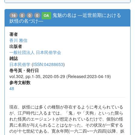
鬼魅の名は ―近世前期における
16
0
0
0
OA
妖怪の名づけ―
著者
香川 雅信
出版者
一般社団法人 日本民俗学会
雑誌
日本民俗学
(
ISSN:04288653
)
巻号頁・発行日
vol.302, pp.1-35, 2020-05-29 (Released:2023-04-19)
参考文献数
48
現在、妖怪には多くの種類が存在するように考えられている
が、江戸時代に入るまでは、「鬼」や「天狗」といった限ら
れた怪異のエージェントが想定されているだけで、個別の怪
異に名前が与えられることはなかった。その状況が一変する
のが十七世紀である。寛永年間(一六二四~一六四四)以降、妖