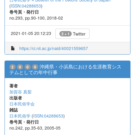
(
ISSN:04288653
)
巻号頁・発行日
no.293, pp.90-100, 2018-02
2021-01-05 20:12:23
Twitter
2 + 1
https://ci.nii.ac.jp/naid/40021559657
沖縄県・小浜島における生涯教育シス
2
0
0
0
テムとしての年中行事
著者
加賀谷 真梨
出版者
日本民俗学会
雑誌
日本民俗学
(
ISSN:04288653
)
巻号頁・発行日
no.242, pp.35-63, 2005-05