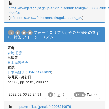
https://www.jstage.jst.go.jp/article/nihonminzokugaku/308/0/308_3
char/ja/
(
info:doi/10.34560/nihonminzokugaku.308.0_39
)
フォークロリズムからみた節分の巻ず
18
0
0
0
し (特集 フォークロリズム)
著者
岩崎 竹彦
出版者
日本民俗学会
雑誌
日本民俗学
(
ISSN:04288653
)
巻号頁・発行日
no.236, pp.72-81, 2003-11
2022-02-03 23:24:31
知恵袋
Twitter
1
17 + 8
https://ci.nii.ac.jp/naid/40006210979