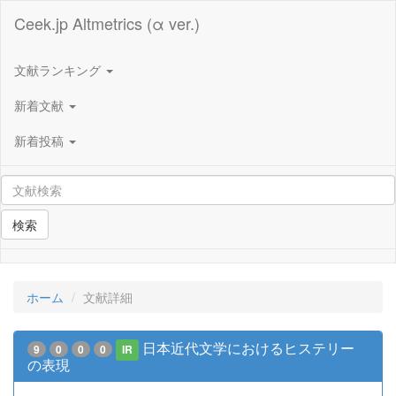
Ceek.jp Altmetrics (α ver.)
文献ランキング
新着文献
新着投稿
検索
ホーム
文献詳細
日本近代文学におけるヒステリー
9
0
0
0
IR
の表現