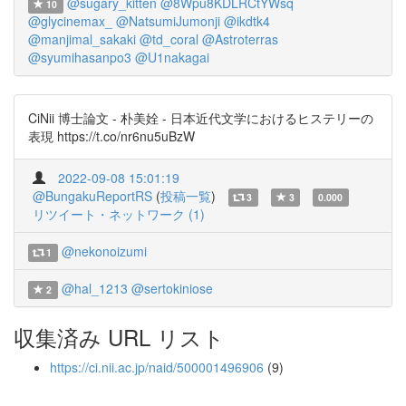
@sugary_kitten
@8Wpu8KDLRCtYWsq
10
@glycinemax_
@NatsumiJumonji
@ikdtk4
@manjimal_sakaki
@td_coral
@Astroterras
@syumihasanpo3
@U1nakagai
CiNii 博士論文 - 朴美姾 - 日本近代文学におけるヒステリーの
表現 https://t.co/nr6nu5uBzW
2022-09-08 15:01:19
@BungakuReportRS
(
投稿一覧
)
3
3
0.000
リツイート・ネットワーク (1)
@nekonoizumi
1
@hal_1213
@sertokiniose
2
収集済み URL リスト
https://ci.nii.ac.jp/naid/500001496906
(9)