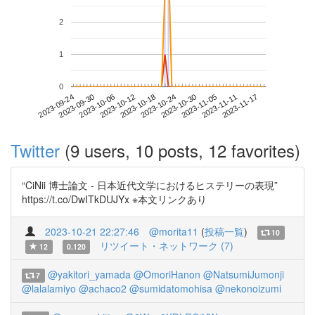
2
1
0
2023-11-11
2023-09-24
2023-10-12
2023-10-30
2023-11-17
2023-09-30
2023-10-18
2023-11-05
2023-10-06
2023-10-24
Twitter
(9 users, 10 posts, 12 favorites)
“CiNii 博士論文 - 日本近代文学におけるヒステリーの表現”
https://t.co/DwITkDUJYx ※本文リンクあり
2023-10-21 22:27:46
@morita11
(
投稿一覧
)
10
リツイート・ネットワーク (7)
12
0.120
@yakitori_yamada
@OmoriHanon
@NatsumiJumonji
7
@lalalamiyo
@achaco2
@sumidatomohisa
@nekonoizumi