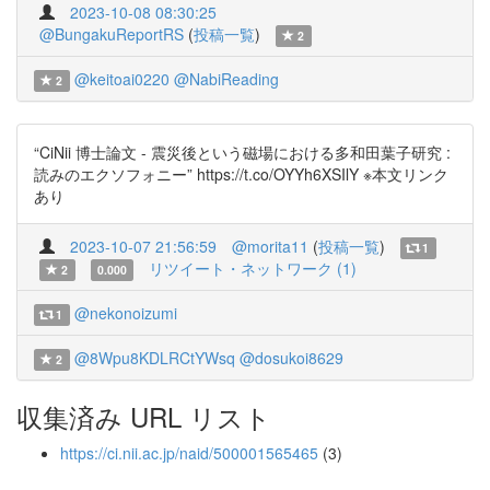
2023-10-08 08:30:25
@BungakuReportRS
(
投稿一覧
)
2
@keitoai0220
@NabiReading
2
“CiNii 博士論文 - 震災後という磁場における多和田葉子研究 :
読みのエクソフォニー” https://t.co/OYYh6XSIlY ※本文リンク
あり
2023-10-07 21:56:59
@morita11
(
投稿一覧
)
1
リツイート・ネットワーク (1)
2
0.000
@nekonoizumi
1
@8Wpu8KDLRCtYWsq
@dosukoi8629
2
収集済み URL リスト
https://ci.nii.ac.jp/naid/500001565465
(3)