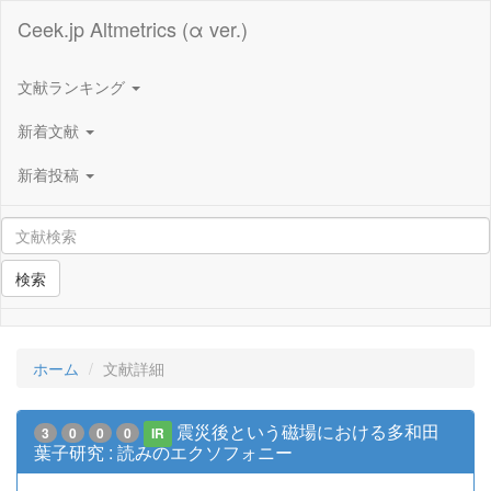
Ceek.jp Altmetrics (α ver.)
文献ランキング
新着文献
新着投稿
検索
ホーム
文献詳細
震災後という磁場における多和田
3
0
0
0
IR
葉子研究 : 読みのエクソフォニー