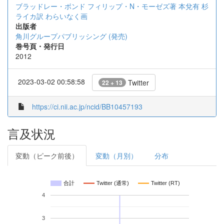
ブラッドレー・ボンド フィリップ・N・モーゼズ著
本兌有 杉
ライカ訳
わらいなく画
出版者
角川グループパブリッシング (発売)
巻号頁・発行日
2012
2023-03-02 00:58:58
Twitter
22 + 13
https://ci.nii.ac.jp/ncid/BB10457193
言及状況
変動（ピーク前後）
変動（月別）
分布
合計
Twitter (通常)
Twitter (RT)
4
3