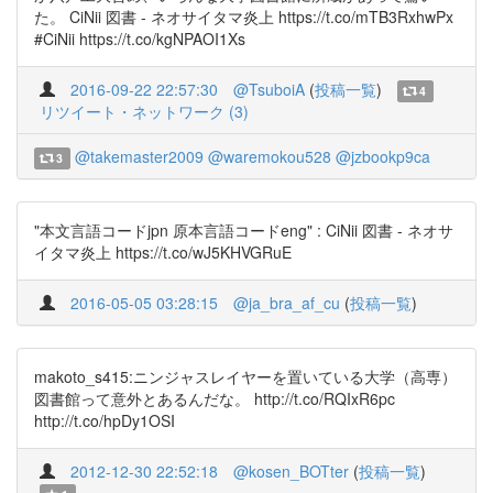
た。 CiNii 図書 - ネオサイタマ炎上 https://t.co/mTB3RxhwPx
#CiNii https://t.co/kgNPAOI1Xs
2016-09-22 22:57:30
@TsuboiA
(
投稿一覧
)
4
リツイート・ネットワーク (3)
@takemaster2009
@waremokou528
@jzbookp9ca
3
"本文言語コードjpn 原本言語コードeng" : CiNii 図書 - ネオサ
イタマ炎上 https://t.co/wJ5KHVGRuE
2016-05-05 03:28:15
@ja_bra_af_cu
(
投稿一覧
)
makoto_s415:ニンジャスレイヤーを置いている大学（高専）
図書館って意外とあるんだな。 http://t.co/RQIxR6pc
http://t.co/hpDy1OSI
2012-12-30 22:52:18
@kosen_BOTter
(
投稿一覧
)