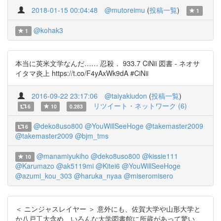
2018-01-15 00:04:48
@mutoreimu
(
投稿一覧
)
1
@kohak3
1
本当に英米文学なんだ…… 忍殺． 933.7 CiNii 図書 - ネオサ
イタマ炎上 https://t.co/F4yAxWk9dA #CiNii
2016-09-22 23:17:06
@taiyakiudon
(
投稿一覧
)
リツイート・ネットワーク (6)
6
10
0.283
@deko8uso800
@YouWillSeeHoge
@takemaster2009
6
@takemaster2009
@bjm_tms
@manamiyukiho
@deko8uso800
@kissie111
10
@Karumazo
@ak5119mi
@Kitei6
@YouWillSeeHoge
@azumi_kou_303
@haruka_nyaa
@miseromisero
＜ ニンジャスレイヤー ＞ 意外にも、佐賀大学や山形大学と
か八戸工大含め、いろんな大学図書館に所蔵があって驚い