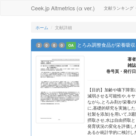
Ceek.jp Altmetrics (α ver.)
文献ランキング
ホーム
文献詳細
とろみ調整食品が栄養吸収
2
0
0
0
OA
著者
雑誌
巻号頁・発行日
【目的】加齢や嚥下障害
減弱させる可能性や,キ
ながら,とろみ剤が栄養
に,基礎的研究を実施した。
社製を添加)を用いて,3週間
摂取させ,水は自由摂取と
発育状況の変化を評価した
あるか統計学的に検討した