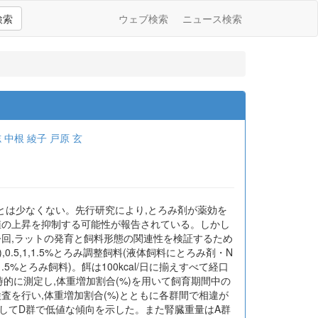
検索
ウェブ検索
ニュース検索
志
中根 綾子
戸原 玄
とは少なくない。先行研究により,とろみ剤が薬効を
値の上昇を抑制する可能性が報告されている。しかし
今回,ラットの発育と飼料形態の関連性を検証するため
.5,1,1.5%とろみ調整飼料(液体飼料にとろみ剤・N
1.5%とろみ飼料)。餌は100kcal/日に揃えすべて経口
的に測定し,体重増加割合(%)を用いて飼育期間中の
査を行い,体重増加割合(%)とともに各群間で相違が
比較してD群で低値な傾向を示した。また腎臓重量はA群