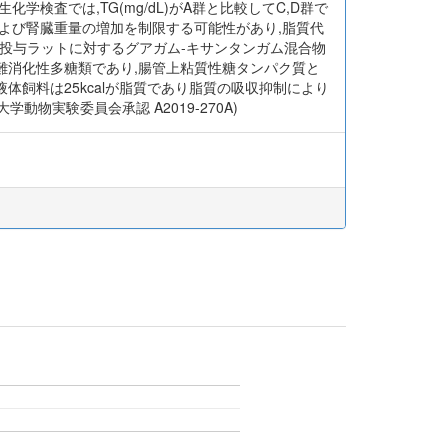
検査では,TG(mg/dL)がA群と比較してC,D群で
よび腎臓重量の増加を制限する可能性があり,脂質代
投与ラットに対するグアガム-キサンタンガム混合物
難消化性多糖類であり,腸管上粘質性糖タンパク質と
飼料は25kcalが脂質であり脂質の吸収抑制により
物実験委員会承認 A2019-270A)