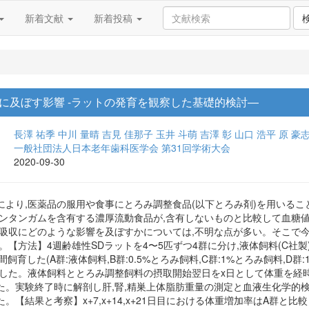
新着文献
新着投稿
に及ぼす影響 -ラットの発育を観察した基礎的検討―
長澤 祐季
中川 量晴
吉見 佳那子
玉井 斗萌
吉澤 彰
山口 浩平
原 豪
一般社団法人日本老年歯科医学会 第31回学術大会
2020-09-30
により,医薬品の服用や食事にとろみ調整食品(以下とろみ剤)を用いるこ
サンタンガムを含有する濃厚流動食品が,含有しないものと比較して血糖
の吸収にどのような影響を及ぼすかについては,不明な点が多い。そこで
【方法】4週齢雄性SDラットを4〜5匹ずつ4群に分け,液体飼料(C社製),0
飼育した(A群:液体飼料,B群:0.5%とろみ飼料,C群:1%とろみ飼料,D群:
した。液体飼料ととろみ調整飼料の摂取開始翌日をx日として体重を経時
。実験終了時に解剖し肝,腎,精巣上体脂肪重量の測定と血液生化学的検
。【結果と考察】x+7,x+14,x+21日目における体重増加率はA群と