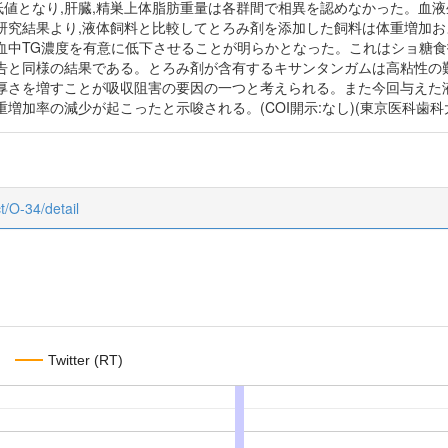
値となり,肝臓,精巣上体脂肪重量は各群間で相異を認めなかった。血液生化学
研究結果より,液体飼料と比較してとろみ剤を添加した飼料は体重増加お
血中TG濃度を有意に低下させることが明らかとなった。これはショ糖食
告と同様の結果である。とろみ剤が含有するキサンタンガムは高粘性の
厚さを増すことが吸収阻害の要因の一つと考えられる。また今回与えた液体
加率の減少が起こったと示唆される。(COI開示:なし)(東京医科歯科大学動
ct/O-34/detail
Twitter (RT)