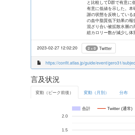
と比較してD群で有意に低
有意に低値を示した。本
謝の状態を反映している
の血中脂質低下効果の報
混ざり合い被拡散水層の
総カロリー数が減少し体重増
2023-02-27 12:02:20
Twitter
2 + 0
https://confit.atlas.jp/guide/event/gero31/subje
言及状況
変動（ピーク前後）
変動（月別）
分布
合計
Twitter (通常)
2.0
1.5