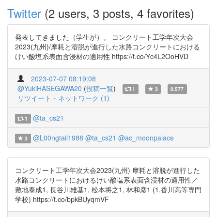
Twitter
(2 users, 3 posts, 4 favorites)
発表してきました（学生が）。 コンクリート工学年次大会
2023(九州)/摩耗と溶脱が進行した水路コンクリートにおける
けい酸塩系表面含浸材の適用性 https://t.co/Yc4L2OoHVD
2023-07-07 08:19:08
@YukiHASEGAWA20
(
投稿一覧
)
1
3
0.577
リツイート・ネットワーク (1)
@ta_cs21
1
@L00ngtail1988
@ta_cs21
@ac_moonpalace
3
コンクリート工学年次大会2023(九州) 摩耗と溶脱が進行した
水路コンクリートにおけるけい酸塩系表面含浸材の適用性／
敷地泰成1, 長谷川雄基1, 松本将之1, 林和彦1 (1.香川高等専門
学校) https://t.co/bpkBUyqmVF