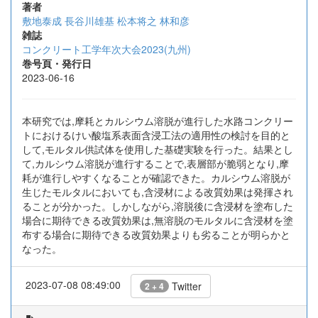
著者
敷地泰成
長谷川雄基
松本将之
林和彦
雑誌
コンクリート工学年次大会2023(九州)
巻号頁・発行日
2023-06-16
本研究では,摩耗とカルシウム溶脱が進行した水路コンクリー
トにおけるけい酸塩系表面含浸工法の適用性の検討を目的と
して,モルタル供試体を使用した基礎実験を行った。結果とし
て,カルシウム溶脱が進行することで,表層部が脆弱となり,摩
耗が進行しやすくなることが確認できた。カルシウム溶脱が
生じたモルタルにおいても,含浸材による改質効果は発揮され
ることが分かった。しかしながら,溶脱後に含浸材を塗布した
場合に期待できる改質効果は,無溶脱のモルタルに含浸材を塗
布する場合に期待できる改質効果よりも劣ることが明らかと
なった。
2023-07-08 08:49:00
Twitter
2 + 4