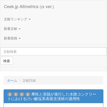
Ceek.jp Altmetrics (α ver.)
文献ランキング
新着文献
新着投稿
検索
ホーム
文献詳細
摩耗と溶脱が進行した水路コンクリー
2
0
0
0
トにおけるけい酸塩系表面含浸材の適用性