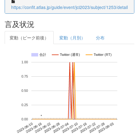
https://confit.atlas.jp/guide/event/jci2023/subject/1253/detail
言及状況
変動（ピーク前後）
変動（月別）
分布
合計
Twitter (通常)
Twitter (RT)
1.00
0.75
0.50
0.25
*
*
0.00
2023-07-28
2023-06-10
2023-06-28
2023-07-16
2023-08-03
2023-06-16
2023-07-04
2023-07-22
2023-06-22
2023-07-10