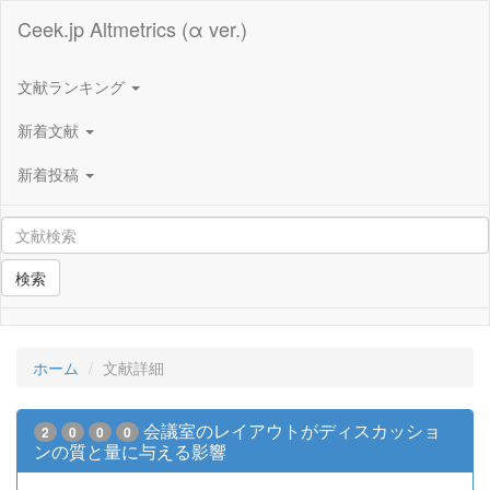
Ceek.jp Altmetrics (α ver.)
文献ランキング
新着文献
新着投稿
検索
ホーム
文献詳細
会議室のレイアウトがディスカッショ
2
0
0
0
ンの質と量に与える影響