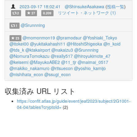
2023-09-17 18:02:41
@ShinsukeAsakawa
(
投稿一覧
)
リツイート・ネットワーク (1)
2
27
0.209
@Srunnning
1
@momonmon19
@pramodsur
@Yoshiaki_Tokyo
23
@itokei00
@yukitakahashi11
@HitoshiShigeoka
@n_koid
@tds_k
@ktakairport
@nakaizu3
@Srunnning
@NomuraTomokazu
@really517
@hiroyukimote_47
@keisemi
@MayukoABE2
@11_tjr
@maimai_0517
@makiko_nakamuro
@ritsuecon
@yoshio_kamijo
@nishihata_econ
@ssugi_econ
収集済み URL リスト
https://confit.atlas.jp/guide/event/jeaf2023/subject/2G1001-
04-04/tables?cryptoId=
(2)