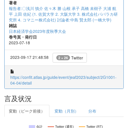
著者
報告者:〇浅川 慎介
佐々木 勝
山根 承子
⾼橋 未樹⼦
⼤浦 航
平
上⽥ 佐紀 (1. 佐賀大学
2. 大阪大学
3. 株式会社パパラカ研
究所
4. コマニー株式会社)
討論者:中島 賢太郎 (一橋大学)
雑誌
日本経済学会2023年度秋季大会
巻号頁・発行日
2023-07-18
2023-09-17 21:48:58
Twitter
2 + 26
https://confit.atlas.jp/guide/event/jeaf2023/subject/2G1001-
04-04/detail
言及状況
変動（ピーク前後）
変動（月別）
分布
合計
Twitter (通常)
Twitter (RT)