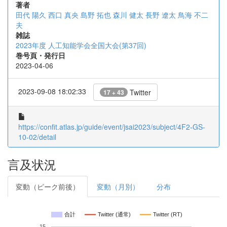
著者
田代 陽久
西口 真央
島野 拓也
森川 健太
長野 遼太
鳥海 不二
夫
雑誌
2023年度 人工知能学会全国大会(第37回)
巻号頁・発行日
2023-04-06
2023-09-08 18:02:33
Twitter
17 + 43
https://confit.atlas.jp/guide/event/jsai2023/subject/4F2-GS-
10-02/detail
言及状況
変動（ピーク前後）
変動（月別）
分布
合計
Twitter (通常)
Twitter (RT)
15