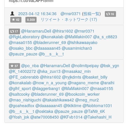
https://t.co/vaLAPPf5mm
2023-04-12 16:34:36
@rnsr0371
(
投稿一覧
)
16
リツイート・ネットワーク (17)
42
0.359
@HanamaruDell
@ihira1602
@rnsr0371
17
@RgkLaboratory
@konakalab
@MaMakin007
@a_s_c8823
@masa0155
@bladerunner_69
@ishikawaayako
@osako_bbc
@daaaaaan45
@usamimichan3
@pauze_pauze
@b__s__k__t
@po_nba
@HanamaruDell
@nolimitpeipay
@bsk_ygn
37
@K_14002272
@xka_zux13
@masakaz_min
@FE_cabrerabb
@ihira1602
@ryjkdmts
@basket_billy
@konakalab
@now_n_a_young
@nagano_meme
@araihi
@glhf_sport
@daggerbang1
@MaMakin007
@masa0155
@saltcooky
@bladerunner_69
@bookcoin_worker
@mao_nishiguchi
@takaishikawa42
@meg_mur2
@goaheadfox
@daaaaaan45
@tktktime
@Nobtoma1031
@b__s__k__t
@osktaka
@pauze_pauze
@TaN9_6K
@Yosh_jok
@atw70008450
@KFvb1014
@Takehashi_H