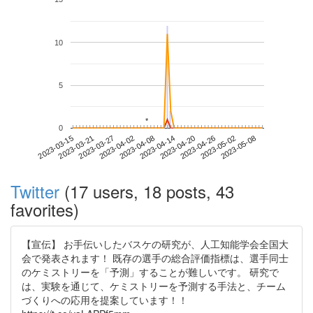
10
5
*
*
0
2023-05-02
2023-03-15
2023-04-02
2023-04-20
2023-05-08
2023-03-21
2023-04-08
2023-04-26
2023-03-27
2023-04-14
Twitter
(17 users, 18 posts, 43
favorites)
【宣伝】 お手伝いしたバスケの研究が、人工知能学会全国大
会で発表されます！ 既存の選手の総合評価指標は、選手同士
のケミストリーを「予測」することが難しいです。 研究で
は、実験を通じて、ケミストリーを予測する手法と、チーム
づくりへの応用を提案しています！！