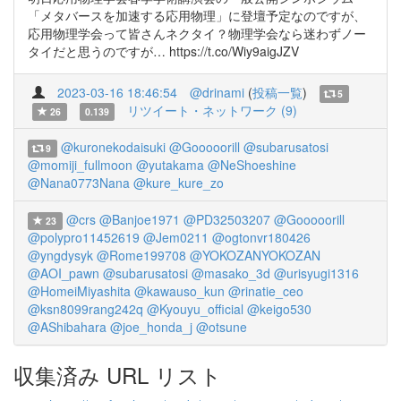
「メタバースを加速する応用物理」に登壇予定なのですが、
応用物理学会って皆さんネクタイ？物理学会なら迷わずノー
タイだと思うのですが… https://t.co/Wiy9aigJZV
2023-03-16 18:46:54
@drinami
(
投稿一覧
)
5
リツイート・ネットワーク (9)
26
0.139
@kuronekodaisuki
@Gooooorill
@subarusatosi
9
@momiji_fullmoon
@yutakama
@NeShoeshine
@Nana0773Nana
@kure_kure_zo
@crs
@Banjoe1971
@PD32503207
@Gooooorill
23
@polypro11452619
@Jem0211
@ogtonvr180426
@yngdysyk
@Rome199708
@YOKOZANYOKOZAN
@AOI_pawn
@subarusatosi
@masako_3d
@urisyugi1316
@HomeiMiyashita
@kawauso_kun
@rinatie_ceo
@ksn8099rang242q
@Kyouyu_official
@keigo530
@AShibahara
@joe_honda_j
@otsune
収集済み URL リスト