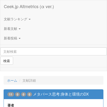
Ceek.jp Altmetrics (α ver.)
文献ランキング
新着文献
新着投稿
検索
ホーム
文献詳細
メタバース思考:身体と環境のDX
11
0
0
0
著者