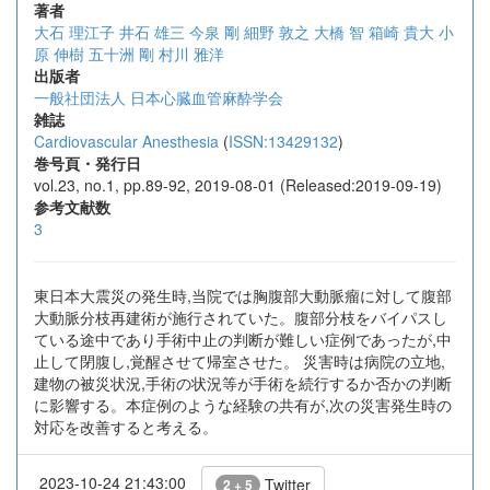
著者
大石 理江子
井石 雄三
今泉 剛
細野 敦之
大橋 智
箱崎 貴大
小
原 伸樹
五十洲 剛
村川 雅洋
出版者
一般社団法人 日本心臓血管麻酔学会
雑誌
Cardiovascular Anesthesia
(
ISSN:13429132
)
巻号頁・発行日
vol.23, no.1, pp.89-92, 2019-08-01 (Released:2019-09-19)
参考文献数
3
東日本大震災の発生時,当院では胸腹部大動脈瘤に対して腹部
大動脈分枝再建術が施行されていた。腹部分枝をバイパスし
ている途中であり手術中止の判断が難しい症例であったが,中
止して閉腹し,覚醒させて帰室させた。 災害時は病院の立地,
建物の被災状況,手術の状況等が手術を続行するか否かの判断
に影響する。本症例のような経験の共有が,次の災害発生時の
対応を改善すると考える。
2023-10-24 21:43:00
Twitter
2 + 5