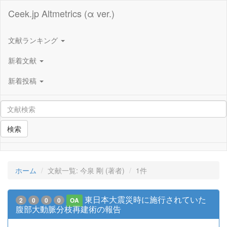
Ceek.jp Altmetrics (α ver.)
文献ランキング
新着文献
新着投稿
検索
ホーム
文献一覧: 今泉 剛 (著者)
1件
東日本大震災時に施行されていた
2
0
0
0
OA
腹部大動脈分枝再建術の報告