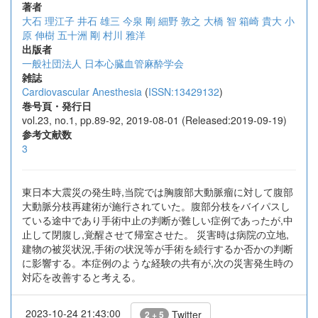
著者
大石 理江子
井石 雄三
今泉 剛
細野 敦之
大橋 智
箱崎 貴大
小
原 伸樹
五十洲 剛
村川 雅洋
出版者
一般社団法人 日本心臓血管麻酔学会
雑誌
Cardiovascular Anesthesia
(
ISSN:13429132
)
巻号頁・発行日
vol.23, no.1, pp.89-92, 2019-08-01 (Released:2019-09-19)
参考文献数
3
東日本大震災の発生時,当院では胸腹部大動脈瘤に対して腹部
大動脈分枝再建術が施行されていた。腹部分枝をバイパスし
ている途中であり手術中止の判断が難しい症例であったが,中
止して閉腹し,覚醒させて帰室させた。 災害時は病院の立地,
建物の被災状況,手術の状況等が手術を続行するか否かの判断
に影響する。本症例のような経験の共有が,次の災害発生時の
対応を改善すると考える。
2023-10-24 21:43:00
Twitter
2 + 5