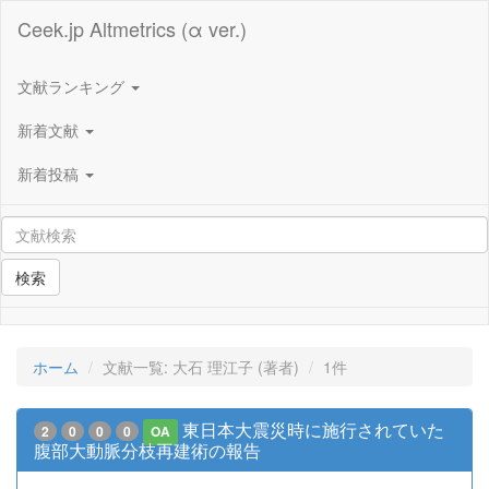
Ceek.jp Altmetrics (α ver.)
文献ランキング
新着文献
新着投稿
検索
ホーム
文献一覧: 大石 理江子 (著者)
1件
東日本大震災時に施行されていた
2
0
0
0
OA
腹部大動脈分枝再建術の報告